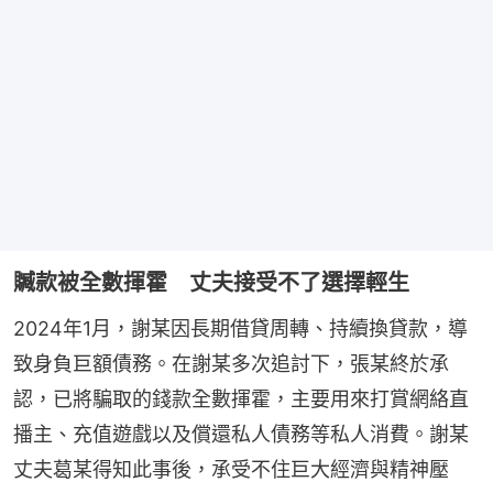
贓款被全數揮霍 丈夫接受不了選擇輕生
2024年1月，謝某因長期借貸周轉、持續換貸款，導
致身負巨額債務。在謝某多次追討下，張某終於承
認，已將騙取的錢款全數揮霍，主要用來打賞網絡直
播主、充值遊戲以及償還私人債務等私人消費。謝某
丈夫葛某得知此事後，承受不住巨大經濟與精神壓