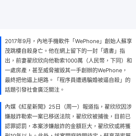
2017年9月，內地手機軟件「WePhone」創始人蘇享
茂跳樓自殺身亡。他在網上留下的一封「遺書」指
出，前妻翟欣欣向他勒索1000萬（人民幣，下同）和
一處房產，甚至威脅摧毀其一手創辦的WePhone，
最終把他逼上絕路。「程序員遭遇騙婚被逼自殺」的
話題引發社會廣泛關注。
內媒《紅星新聞》25日（周一）報道指，翟欣欣因涉
嫌敲詐勒索一案已移送法院，翟欣欣被捕後，目前已
認罪認罰，本案涉嫌敲詐的金額巨大，翟欣欣或將獲
刑10年以上。此外，該案開庭時間待定，蘇享茂家屬