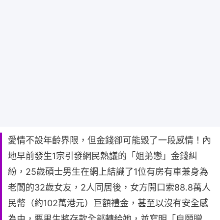
愛情不設年齡界限，但金錢卻可能毀了一段感情！內
地早前發生1宗引發網民熱議的「姐弟戀」金錢糾
紛，25歲碩士男生在網上結識了1位有房有車兼身為
老闆的32歲女友，2人同居後，女方開口索88.8萬人
民幣（約102萬港元）巨額禮金，甚至以沒有安全感
為由，要男生將存款全部轉給她，並寫明「自願贈