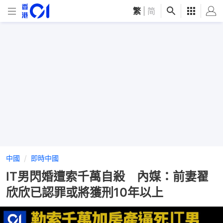
繁
|
简
中國
即時中國
IT男閃婚遭索千萬自殺 內媒：前妻翟
欣欣已認罪或將獲刑10年以上