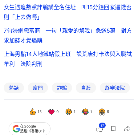
女生遇追數黨詐騙講全名住址 叫15分鐘回家還錢否
則「上去做嘢」
7旬婦網戀富商 一句「親愛的幫我」急送5萬 對方
求加錢才覺遇騙
上海男騙14人地鐵站假上班 設荒唐打卡法與入職試
牟利 法院判刑
熱話
廈門
詐騙
自殺
終審法院
15
0
1
1
5
37
在Google
追蹤《香港01》