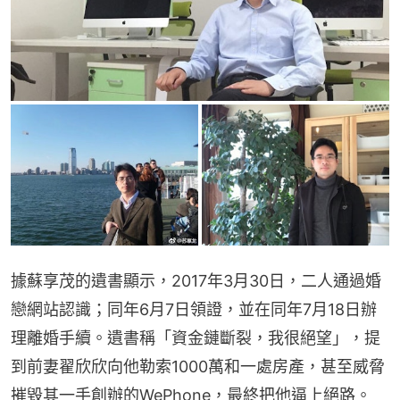
據蘇享茂的遺書顯示，2017年3月30日，二人通過婚
戀網站認識；同年6月7日領證，並在同年7月18日辦
理離婚手續。遺書稱「資金鏈斷裂，我很絕望」，提
到前妻翟欣欣向他勒索1000萬和一處房產，甚至威脅
摧毀其一手創辦的WePhone，最終把他逼上絕路。