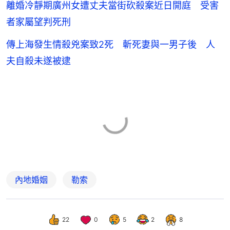
離婚冷靜期廣州女遭丈夫當街砍殺案近日開庭 受害
者家屬望判死刑
傳上海發生情殺兇案致2死 斬死妻與一男子後 人
夫自殺未遂被逮
內地婚姻
勒索
22
0
5
2
8