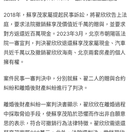
2018年，蘇享茂家屬提起民事訴訟，將翟欣欣告上法
庭，要求法院撤銷蘇享茂價值近千萬的贈與，並要求
對方返還近百萬現金。2023年3月，北京市朝陽區法
院一審宣判，判決翟欣欣退還蘇享茂家屬現金、汽車
共近千萬以及撤銷翟欣欣海南、北京兩套房產的個人
擁有權。
案件民事一審判決中，分別就蘇、翟二人的贈與合約
糾紛和離婚後財產糾紛進行了判決。
離婚後財產糾紛一案判決書顯示，翟欣欣在離婚過程
中採取脅迫手段，使蘇享茂陷於恐懼而作出非自願意
思的表示，符合可撤銷行為法律特徵。翟欣欣需退還