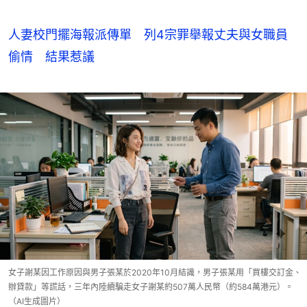
人妻校門擺海報派傳單 列4宗罪舉報丈夫與女職員
偷情 結果惹議
女子謝某因工作原因與男子張某於2020年10月結識，男子張某用「買樓交訂金、
辦貸款」等謊話，三年內陸續騙走女子謝某約507萬人民幣（約584萬港元）。
（AI生成圖片）