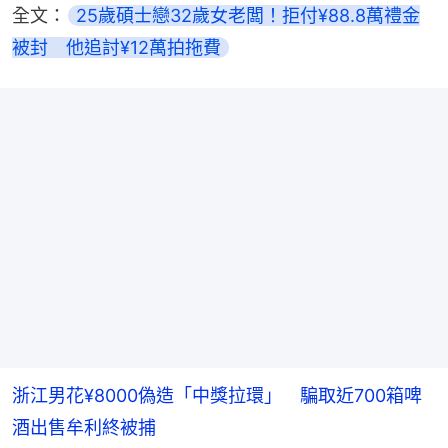
全文：
25歲碩士戀32歲女老闆！拒付¥88.8萬禮金
被封　他追討¥12萬拍拖費
浙江男花¥8000偽造「中獎拉環」 騙取近700箱啤
酒出售牟利終被捕