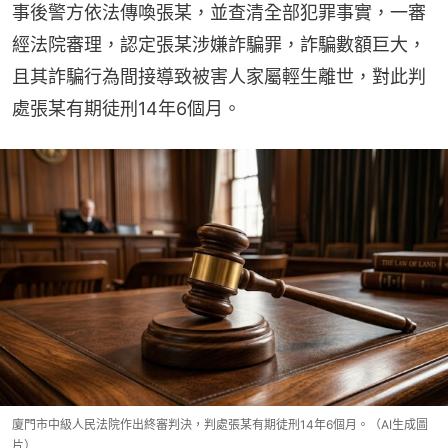
事後警方依法傳喚張某，並查清全部犯罪事實，一審
經法院審理，認定張某涉嫌詐騙罪，詐騙數額巨大，
且其詐騙行為間接導致被害人家屬輕生離世，對此判
處張某有期徒刑14年6個月。
廈門市中級人民法院作出終審判決，判處張某有期徒刑14年6個月。（AI生成圖
片）