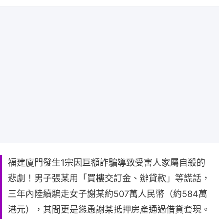
福建廈門發生1宗因巨額詐騙導致受害人家屬自殺的
悲劇！男子張某用「買樓交訂金、辦貸款」等謊話，
三年內陸續騙走女子謝某約507萬人民幣（約584萬
港元），其間更是慫恿謝某抵押房產通過借貸套現。