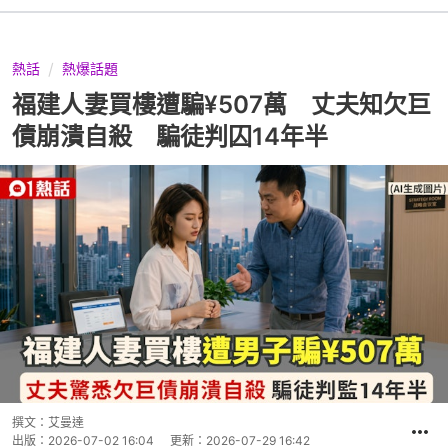
熱話
熱爆話題
福建人妻買樓遭騙¥507萬 丈夫知欠巨
債崩潰自殺 騙徒判囚14年半
撰文：
艾曼達
出版：
2026-07-02 16:04
更新：
2026-07-29 16:42