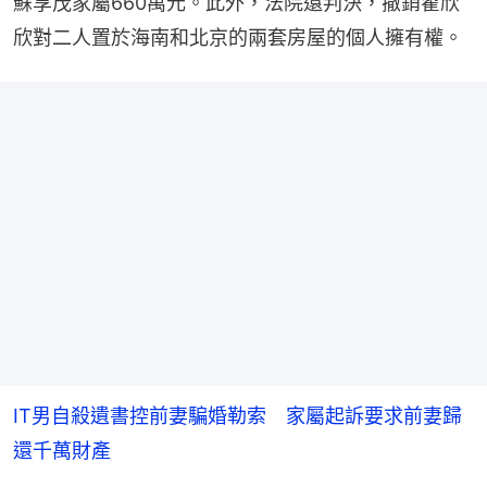
蘇享茂家屬660萬元。此外，法院還判決，撤銷翟欣
欣對二人置於海南和北京的兩套房屋的個人擁有權。
IT男自殺遺書控前妻騙婚勒索 家屬起訴要求前妻歸
還千萬財產