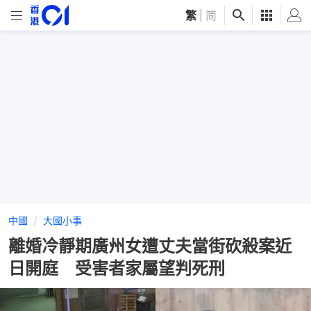
繁
|
简
中國
大國小事
離婚冷靜期廣州女遭丈夫當街砍殺案近
日開庭 受害者家屬望判死刑