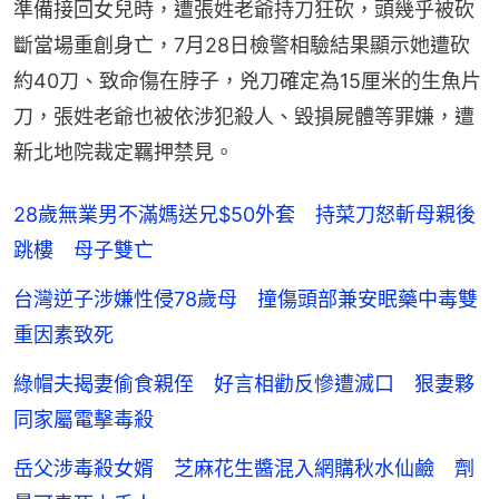
準備接回女兒時，遭張姓老爺持刀狂砍，頭幾乎被砍
斷當場重創身亡，7月28日檢警相驗結果顯示她遭砍
約40刀、致命傷在脖子，兇刀確定為15厘米的生魚片
刀，張姓老爺也被依涉犯殺人、毀損屍體等罪嫌，遭
新北地院裁定羈押禁見。
28歲無業男不滿媽送兄$50外套 持菜刀怒斬母親後
跳樓 母子雙亡
台灣逆子涉嫌性侵78歲母 撞傷頭部兼安眠藥中毒雙
重因素致死
綠帽夫揭妻偷食親侄 好言相勸反慘遭滅口 狠妻夥
同家屬電擊毒殺
岳父涉毒殺女婿 芝麻花生醬混入網購秋水仙鹼 劑