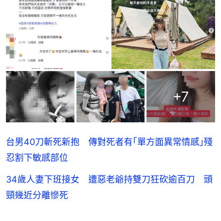
+
7
台男40刀斬死新抱 傳對死者有｢單方面異常情感｣殘
忍割下敏感部位
34歲人妻下班接女 遭惡老爺持雙刀狂砍逾百刀 頭
頸幾近分離慘死