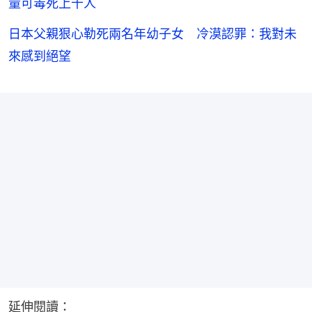
量可毒死上千人
日本父親狠心勒死兩名年幼子女 冷漠認罪：我對未
來感到絕望
延伸閱讀：