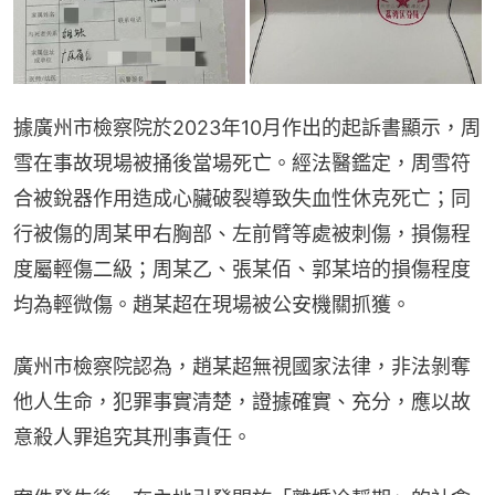
據廣州市檢察院於2023年10月作出的起訴書顯示，周
雪在事故現場被捅後當場死亡。經法醫鑑定，周雪符
合被銳器作用造成心臟破裂導致失血性休克死亡；同
行被傷的周某甲右胸部、左前臂等處被刺傷，損傷程
度屬輕傷二級；周某乙、張某佰、郭某培的損傷​​程度
均為輕微傷。趙某超在現場被公安機關抓獲。
廣州市檢察院認為，趙某超無視國家法律，非法剝奪
他人生命，犯罪事實清楚，證據確實、充分，應以故
意殺人罪追究其刑事責任。