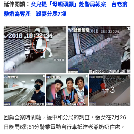
延伸閱讀：
女兒提「母親頭顱」赴警局報案　台老翁
離婚為奪產　殺妻分屍7塊
+
3
回顧全案時間軸，據中和分局的調查，張女在7月26
日晚間6點51分騎乘電動自行車抵達老爺奶奶住處，