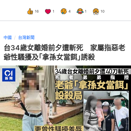
16
1
4
1
10
中國
台灣新聞
台34歲女離婚前夕遭斬死 家屬指惡老
爺性騷擾及｢拿孫女當餌｣誘殺