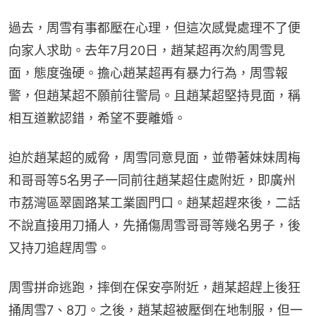
過去，周雪有事都壓在心理，但這次感覺處理不了便
向家人求助。去年7月20日，趙某超再次約周雪見
面，態度強硬。擔心趙某超再有暴力行為，周雪報
警，但趙某超不願前往警局。且趙某超堅持見面，稱
相互道歉認錯，希望不要離婚。
迫於趙某超的威脅，周雪同意見面，並帶著妹妹周梅
和哥哥等5名男子一同前往趙某超住處附近，即廣州
市荔灣區翠園路某工業園門口。趙某超趕來後，二話
不說直接用刀捅人，先捅傷周雪哥哥等幾名男子，後
又持刀追趕周雪。
周雪拼命逃跑，摔倒在保安亭附近，趙某超趕上後狂
捅周雪7、8刀。之後，趙某超被壓倒在地制服，但一