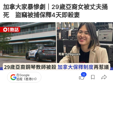
加拿大家暴慘劇｜29歲亞裔女被丈夫捅
死 盜竊被捕保釋4天即殺妻
32
在Google
追蹤《香港01》
撰文：
甘布爾
出版：
2026-07-31 01:57
更新：
2026-07-31 01:57