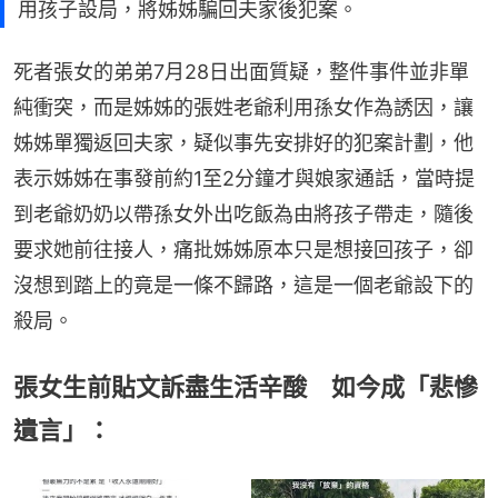
用孩子設局，將姊姊騙回夫家後犯案。
死者張女的弟弟7月28日出面質疑，整件事件並非單
純衝突，而是姊姊的張姓老爺利用孫女作為誘因，讓
姊姊單獨返回夫家，疑似事先安排好的犯案計劃，他
表示姊姊在事發前約1至2分鐘才與娘家通話，當時提
到老爺奶奶以帶孫女外出吃飯為由將孩子帶走，隨後
要求她前往接人，痛批姊姊原本只是想接回孩子，卻
沒想到踏上的竟是一條不歸路，這是一個老爺設下的
殺局。
張女生前貼文訴盡生活辛酸 如今成「悲慘
遺言」：