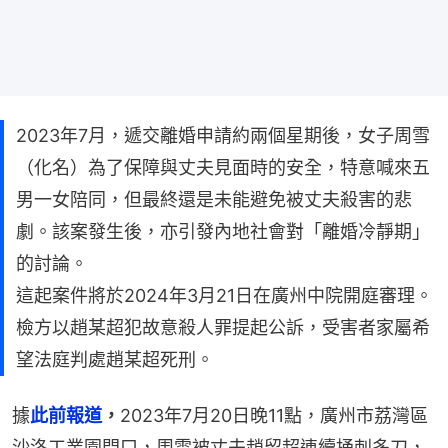
2023年7月，遞交離婚申請約兩個星期後，女​​子周雪
（化名）為了保障與丈夫見面時的安全，特意喊來五
男一女陪同，但最終還是未能避免被丈夫殺害的悲
劇。該案發生後，亦引發內地社會對「離婚冷靜期」
的討論。
這起案件將於2024年3月21日在廣州中院開庭審理。
檢方以趙某超犯故意殺人罪提起公訴，受害者家屬希
望法庭判處趙某超死刑。
據
此前報道
，
2023年7月20日晚11點，廣州市荔灣區
沙洛工業園門口，周雪被丈夫趙留超連續捅刺多刀，