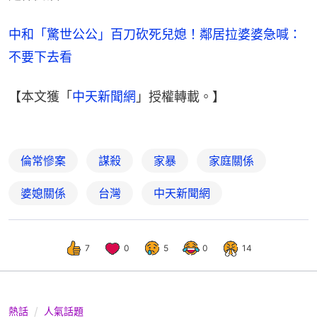
中和「驚世公公」百刀砍死兒媳！鄰居拉婆婆急喊：
不要下去看
【本文獲「
中天新聞網
」授權轉載。】
倫常慘案
謀殺
家暴
家庭關係
婆媳關係
台灣
中天新聞網
7
0
5
0
14
熱話
人氣話題