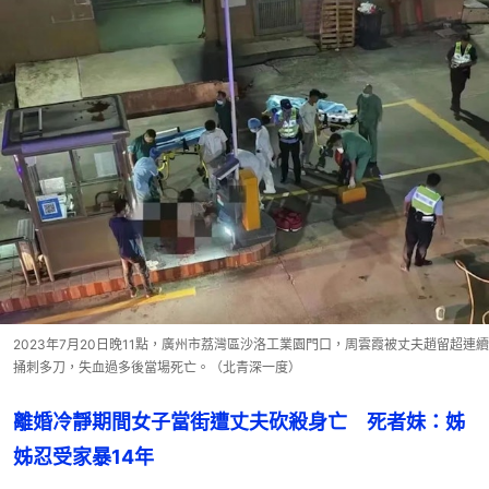
2023年7月20日晚11點，廣州市荔灣區沙洛工業園門口，周雲霞被丈夫趙留超連續
捅刺多刀，失血過多後當場死亡。（北青深一度）
離婚冷靜期間女子當街遭丈夫砍殺身亡　死者妹：姊
姊忍受家暴14年