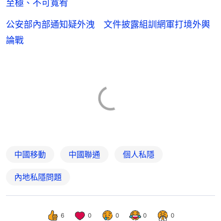
至極、不可寬宥
公安部內部通知疑外洩 文件披露組訓網軍打境外輿
論戰
中國移動
中國聯通
個人私隱
內地私隱問題
6
0
0
0
0