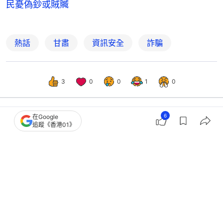
民憂偽鈔或賊贓
熱話
甘肅
資訊安全
詐騙
3
0
0
1
0
6
在Google
追蹤《香港01》
中國
即時中國
以境外軟件泄露多位明星網紅私隱 6人
被判公開道歉賠償10萬