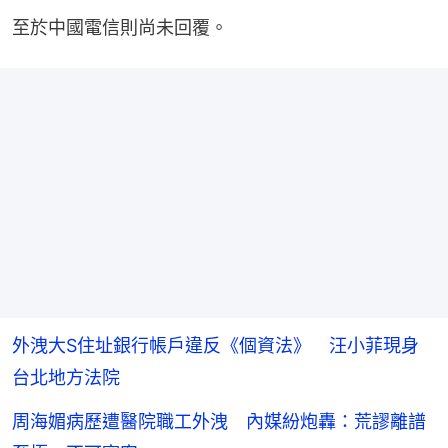
至於中國電信則尚未回覆。
外洩大S住址銀行帳戶違反《個資法》 汪小菲現身
台北地方法院
周海媚病歷遭醫院職工外洩 內媒紛炮轟：荒謬離譜