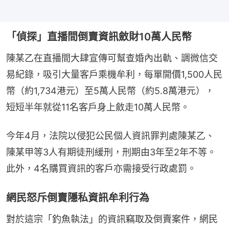
「偵探」直播間倒賣資訊斂財10萬人民幣
陳某乙在直播間大肆宣傳可幫查婚內出軌、調微信交
易紀錄，吸引大量客戶乘機牟利，每單開價1,500人民
幣（約1,734港元）至5萬人民幣（約5.8萬港元），
短短半年就從11名客戶身上斂走10萬人民幣。
今年4月，法院以侵犯公民個人資訊罪判處陳某乙、
陳某甲等3人有期徒刑緩刑，刑期由3年至2年不等。
此外，4名購買資訊的客戶亦需接受行政處罰。
網民怒斥倒賣隱私資訊牟利行為
對於這宗「釣魚執法」的資訊竊取及倒賣案件，網民