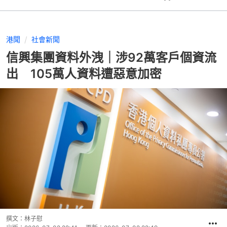
港聞
社會新聞
信興集團資料外洩｜涉92萬客戶個資流
出 105萬人資料遭惡意加密
撰文：
林子慰