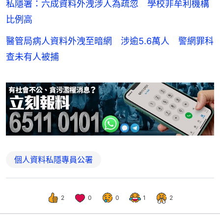
私隱署：六成資料外洩涉人為疏忽 學校非牟利機構
比例高
醫管局病人資料外洩至暗網 涉逾5.6萬人 警網罪科
查未有人被捕
個人資料私隱專員公署
2
0
0
1
2