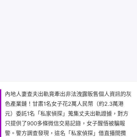
內地人妻查夫出軌竟牽出非法洩露販售個人資訊的灰
色產業鏈！甘肅1名女子花2萬人民幣（約2.3萬港
元）委託1名「私家偵探」蒐集丈夫出軌證據，對方
只提供了900多條微信交易記錄，女子醒悟被騙報
警。警方調查發現，這名「私家偵探」借直播間攬