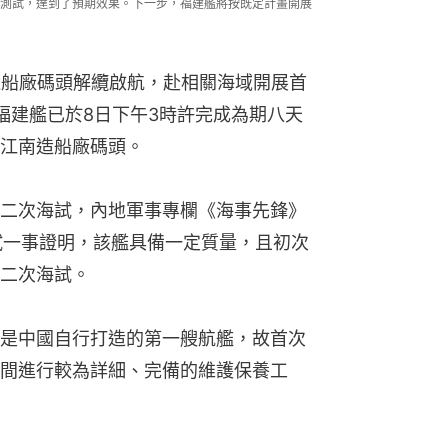
測試，達到了預期效果。下一步，福建艦將按既定計畫開展
造船廠碼頭解纜啟航，赴相關海域開展首
福建艦已於8日下午3時許完成為期八天
江南造船廠碼頭。
二次海試，內地軍事專欄《海事先鋒》
海試一事證明，該艦具備一定質量，且初次
二次海試。
是中國自行打造的第一艘航艦，故首次
間進行較為詳細、完備的維護保養工