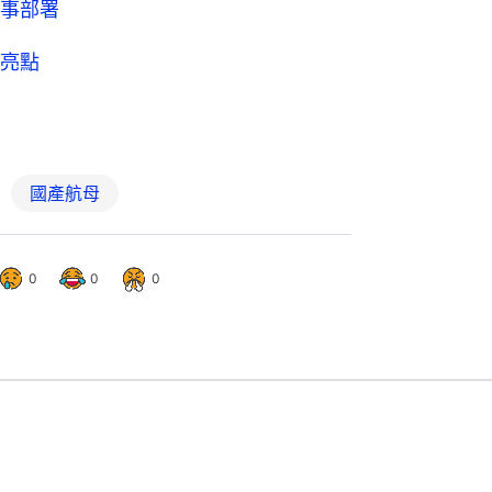
事部署
亮點
國產航母
0
0
0