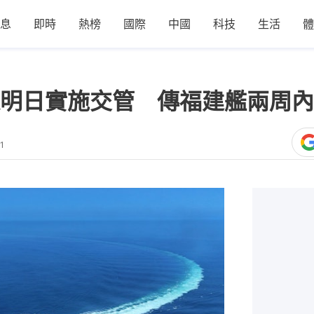
息
即時
熱榜
國際
中國
科技
生活
體
明日實施交管 傳福建艦兩周內
1