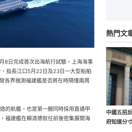
熱門文
月8日完成首次出海航行試驗，上海海事
告，指長江口5月22日及23日一大型船舶
發各界揣測福建艦是否將在時隔僅兩周
造的航艦，也是第一艘同時採用直通甲
中國五招
，福建艦在賴清德就任前後密集展開海
府知道分