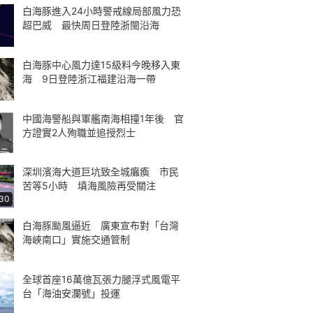
白海豚進入24小時警戒線局部風力恐
超巴威 最快周日登陸浙閩沿海
白海豚中心風力達15級料今晚移入東
海 9日登陸浙江福建沿海一帶
中國海警船與軍艦南海相撞1年後 官
方證實2人殉職並追授烈士
深圳濱海大道巨坑致全城癱瘓 市民
苦等5小時 填海風險再受關注
:30
白海豚颱風逼近 廣東宣布對「台灣
海峽南口」實施交通管制
全球首座16萬億瓦張力腿浮式風電平
台「海油安瀾號」投運