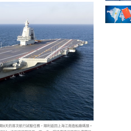
為期8天的首次航行試驗任務，順利返回上海江南造船廠碼頭。