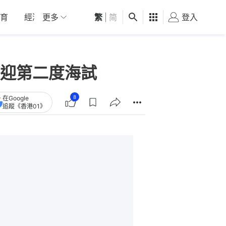
育
經濟
更多
01深圳
繁
觀點
|
简
健康
好食玩飛
登入
女
迎第二度海試
8
在Google
追蹤《香港01》