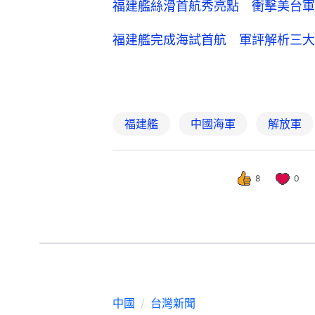
福建艦絲滑首航秀亮點 衝擊美台軍
福建艦完成海試首航 軍評解析三大
福建艦
中國海軍
解放軍
8
0
中國
台灣新聞