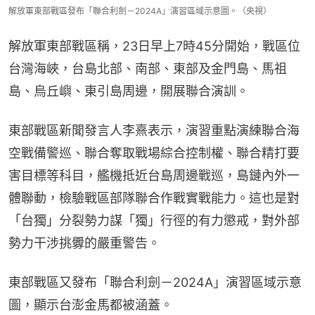
解放軍東部戰區發布「聯合利劍－2024A」演習區域示意圖。（央視）
解放軍東部戰區稱，23日早上7時45分開始，戰區位
台灣海峽，台島北部、南部、東部及金門島、馬祖
島、烏丘嶼、東引島周邊，開展聯合演訓。
東部戰區新聞發言人李熹表示，演習重點演練聯合海
空戰備警巡、聯合奪取戰場綜合控制權、聯合精打要
害目標等科目，艦機抵近台島周邊戰巡，島鏈內外一
體聯動，檢驗戰區部隊聯合作戰實戰能力。這也是對
「台獨」分裂勢力謀「獨」行徑的有力懲戒，對外部
勢力干涉挑釁的嚴重警告。
東部戰區又發布「聯合利劍－2024A」演習區域示意
圖，顯示台澎金馬都被涵蓋。