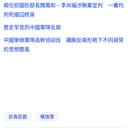
兩任前國防部長魏鳳和、李尚福涉賄案宣判 一審均
判死緩囚終身
歷史罕見的中國軍隊反腐
中國舉辦軍隊高幹培訓班 鐵腕反腐形勢下不同尋常
的思想整風
反貪反腐
解放軍