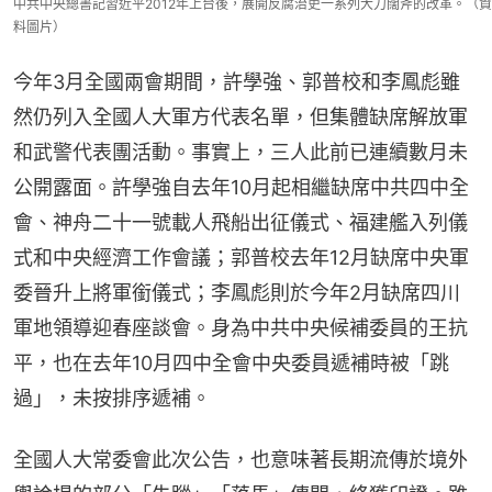
中共中央總書記習近平2012年上台後，展開反腐治吏一系列大刀闊斧的改革。（資
料圖片）
今年3月全國兩會期間，許學強、郭普校和李鳳彪雖
然仍列入全國人大軍方代表名單，但集體缺席解放軍
和武警代表團活動。事實上，三人此前已連續數月未
公開露面。許學強自去年10月起相繼缺席中共四中全
會、神舟二十一號載人飛船出征儀式、福建艦入列儀
式和中央經濟工作會議；郭普校去年12月缺席中央軍
委晉升上將軍銜儀式；李鳳彪則於今年2月缺席四川
軍地領導迎春座談會。身為中共中央候補委員的王抗
平，也在去年10月四中全會中央委員遞補時被「跳
過」，未按排序遞補。
全國人大常委會此次公告，也意味著長期流傳於境外