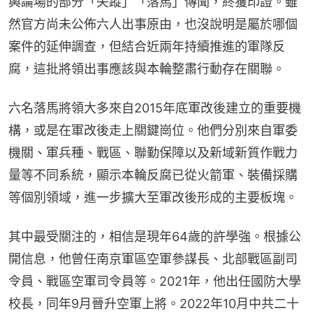
輿論場的部分「失蹤」「落馬」傳聞，終獲印證。雖
然官方尚未公佈六人出事原由，也沒說明是屬於哪個
案件的延伸調查，但結合近兩年持續推進的軍隊反
腐，這批將領出事應該與本輪整肅行動存在關聯。
六名落馬將領大多來自2015年底軍改後建立的重要機
構，或是在軍改後走上關鍵崗位。他們分別來自軍委
機關、軍兵種、戰區、聯勤保障以及新域新質作戰力
量等不同系統，顯示本輪反腐已從火箭軍、裝備採購
等個別領域，進一步擴大至軍改後形成的主要板塊。
其中最受關注的，相信是現年64歲的許學強。根據公
開信息，他曾任南京軍區空軍參謀長、北部戰區副司
令員、戰區空軍司令員等。2021年，他出任國防大學
校長，同年9月晉升空軍上將。2022年10月中共二十