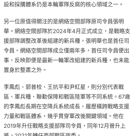
設和採購體系仍是本輪軍隊反腐的核心領域之一。
另一位原值得關注的是網絡空間部隊原司令員張明
華。網絡空間部隊於2024年4月正式成立，是戰略支
援部隊調整改革後組建的新兵種，張明華也是首任司
令員。網絡空間部隊成立僅兩年多，首任司令員便出
事，反映即便是最新一輪軍改組建的新兵種，也未能
置身於整肅之外。
李鳳彪、郭普校、王抗平和尹紅星，則分別代表戰
區、軍兵種、聯勤保障和戰區陸軍等不同系統。67歲
的李鳳彪長期在空降兵系統成長，履歷橫跨戰略支援
力量和戰區體系，幾乎貫穿軍改後關鍵領域。他在
2019年升任戰略支援部隊司令員，同年12月晉升上
將，2021年轉任西部戰區政委。