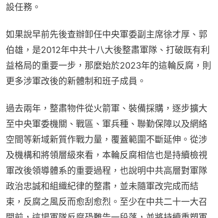
設任務。
如果說早前先後查辦卸任中央軍委副主席徐才厚、郭
伯雄，是2012年中共十八大後整肅軍隊、打破既有利
益格局的重要一步，那麼始於2023年的這輪反腐，則
更多涉軍改後的新體制和班子成員。
過去兩年，整肅物件從火箭軍、裝備採購，逐步擴大
至中央軍委機關、戰區、軍兵種、聯勤保障以及網絡
空間等新域新質作戰力量，覆蓋範圍不斷延伸。從涉
及機構和將領層級來看，本輪反腐相信也是持續檢視
軍改後領導體系的重要過程，也說明中共高層對軍隊
政治忠誠和組織紀律的整肅，並未隨軍改完成而結
束，反腐之風反而愈刮愈烈。至少在中共二十一大召
開前，這場軍隊反腐恐難告一段落，並將持續重塑軍