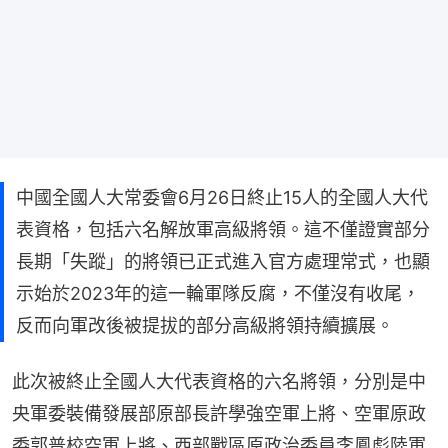
中國全國人大常委會6月26日終止15人的全國人大代
表資格，包括六名解放軍高級將領。這不僅證實部分
長期「失蹤」的將領已正式進入官方處理常式，也顯
示始於2023年的這一輪軍隊反腐，不僅沒有收尾，
反而向軍改後被提拔的部分高級將領持續擴展。
此次被終止全國人大代表資格的六名將領，分別是中
央軍委裝備發展部原部長許學強空軍上將、空軍原政
委郭普校空軍上將、西部戰區原政治委員李鳳彪陸軍