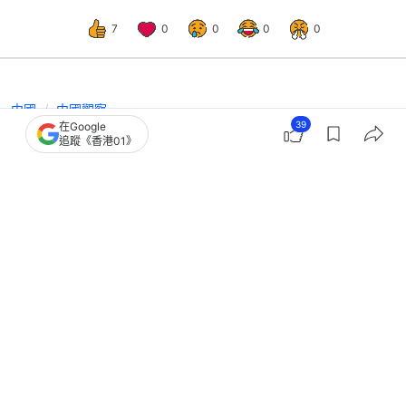
7
0
0
0
0
中國
中國觀察
39
在Google
馬興瑞被開除黨籍和公職 在任政治局
追蹤《香港01》
委員落馬人數創歷史紀錄