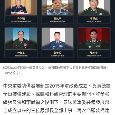
始於2023年的這一輪軍隊反腐，漸向軍改後被提拔的部分高級將領持續擴展。
（網絡照片）
中央軍委裝備發展部是2015年軍改後成立、負責統籌
全軍裝備建設、採購和科研管理的重要部門。許學強
繼張又俠和李尚福之後倒下，意味著軍委裝備發展部
自成立以來的三位原部長全部出事，再次凸顯裝備建