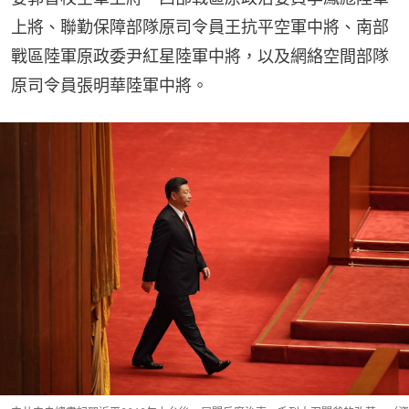
上將、聯勤保障部隊原司令員王抗平空軍中將、南部
戰區陸軍原政委尹紅星陸軍中將，以及網絡空間部隊
原司令員張明華陸軍中將。