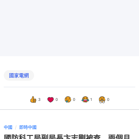
國家電網
3
0
0
1
0
中國
即時中國
國防科工局副局長卞志剛被查 兩個月