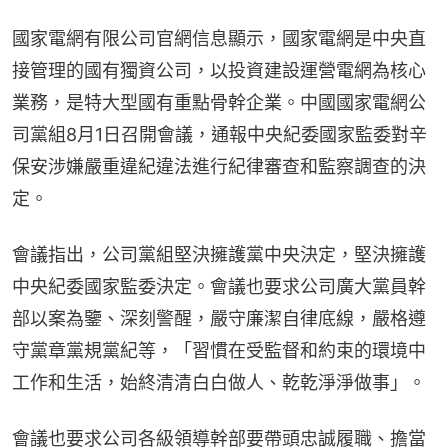
國家電網有限公司官網信息顯示，國家電網是中央直
接管理的國有獨資公司，以投資建設運營電網為核心
業務，是特大型國有重點骨幹企業。中國國家電網公
司黨組8月1日召開會議，通報中央紀委國家監委對辛
保安涉嫌嚴重違紀違法進行紀律審查和監察調查的決
定。
會議指出，公司黨組堅決擁護黨中央決定，堅決擁護
中央紀委國家監委決定。會議也要求公司廣大黨員幹
部以案為鑒、深刻警醒，嚴守廉潔自律底線，嚴格遵
守黨章黨規黨紀等，「習慣在受監督和約束的環境中
工作和生活，始終清清白白做人、乾乾淨淨做事」。
會議也要求公司各級領導幹部要帶頭忠誠履職、擔當