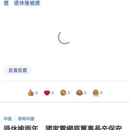
億 退休後被逮
反貪反腐
3
0
0
0
0
中國
即時中國
退休逾兩年 國家電網原董事長辛保安