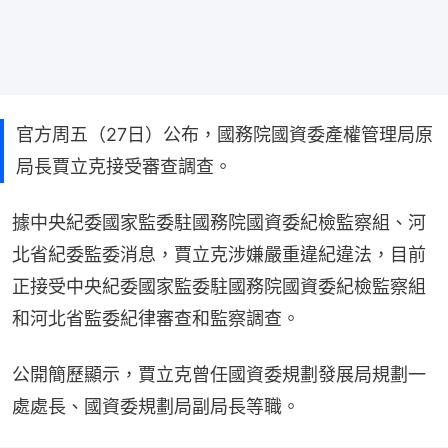
官方周五（27日）公布，國務院國資委產權管理局原
局長賈立克接受審查調查。
據中央紀委國家監委駐國務院國資委紀檢監察組、河
北省紀委監委消息，賈立克涉嫌嚴重違紀違法，目前
正接受中央紀委國家監委駐國務院國資委紀檢監察組
和河北省監委紀律審查和監察調查。
公開簡歷顯示，賈立克曾任國資委規劃發展局規劃一
處處長、國資委規劃局副局長等職。