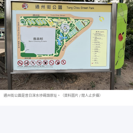
通州街公園是昔日深水埗碼頭原址。（資料圖片 / 閒人止步攝）