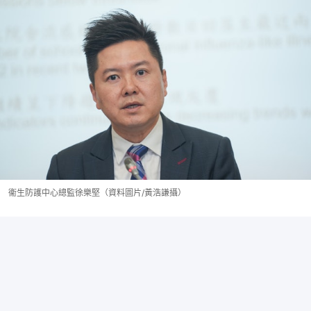
衞生防護中心總監徐樂堅（資料圖片/黃浩謙攝）