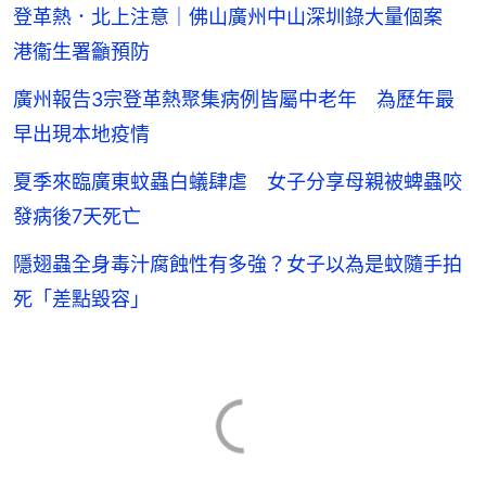
登革熱．北上注意｜佛山廣州中山深圳錄大量個案
港衞生署籲預防
廣州報告3宗登革熱聚集病例皆屬中老年 為歷年最
早出現本地疫情
夏季來臨廣東蚊蟲白蟻肆虐 女子分享母親被蜱蟲咬
發病後7天死亡
隱翅蟲全身毒汁腐蝕性有多強？女子以為是蚊隨手拍
死「差點毀容」