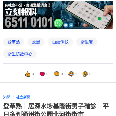
登革熱
蚊患
白紋伊蚊
衞生署
衞生防護中心
3
0
0
1
0
港聞
社會新聞
登革熱｜居深水埗基隆街男子確診 平
日多到通州街公園北河街街市