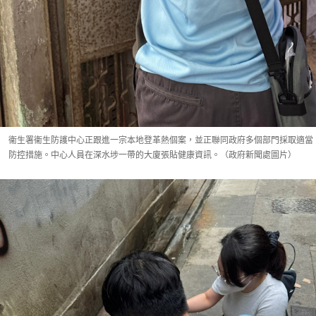
衞生署衞生防護中心正跟進一宗本地登革熱個案，並正聯同政府多個部門採取適當
防控措施。中心人員在深水埗一帶的大廈張貼健康資訊。（政府新聞處圖片）