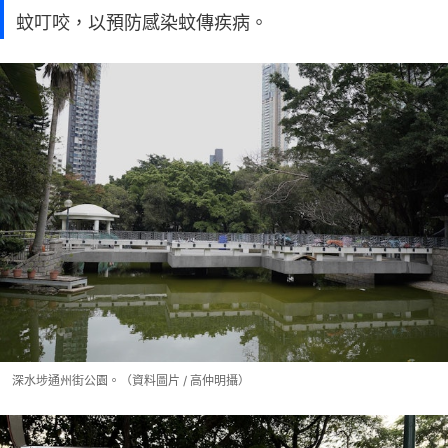
蚊叮咬，以預防感染蚊傳疾病。
深水埗通州街公園。（資料圖片 / 高仲明攝）