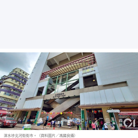
深水埗北河街街市。（資料圖片／馮國良攝）