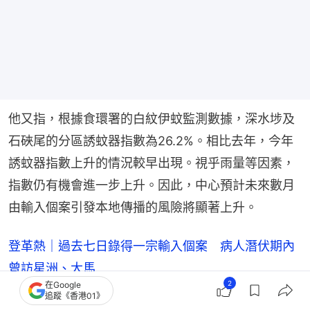
他又指，根據食環署的白紋伊蚊監測數據，深水埗及
石硤尾的分區誘蚊器指數為26.2%。相比去年，今年
誘蚊器指數上升的情況較早出現。視乎雨量等因素，
指數仍有機會進一步上升。因此，中心預計未來數月
由輸入個案引發本地傳播的風險將顯著上升。
登革熱｜過去七日錄得一宗輸入個案 病人潛伏期內
曾訪星洲、大馬
2
在Google
追蹤《香港01》
登革熱｜增一宗越南輸入個案 今年首宗本地個案相