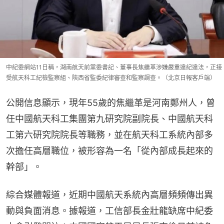
中紀委網站11日稱，湖南航天前黨委書記、董事長焦繼革涉嫌嚴重違紀違法，正接
受航天科工紀檢監察組、陝西省監委紀律審查和監察調查。（北京日報客戶端）
公開信息顯示，現年55歲的焦繼革是河南鄭州人，曾
任中國航天科工集團第九研究院副院長、中國航天科
工第六研究院院長等職務，並在航天科工系統內部多
次擔任高層職位，被形容為一名「從內部成長起來的
幹部」。
綜合媒體報道，近期中國航天系統內高層頻頻傳出異
動與負面消息。據報道，工信部長金壯龍缺席中紀委