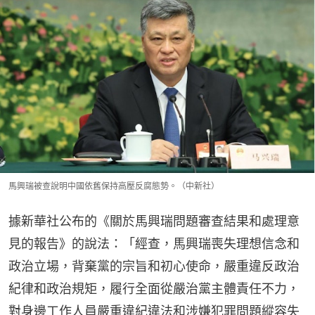
馬興瑞被查說明中國依舊保持高壓反腐態勢。（中新社）
據新華社公布的《關於馬興瑞問題審查結果和處理意
見的報告》的說法：「經查，馬興瑞喪失理想信念和
政治立場，背棄黨的宗旨和初心使命，嚴重違反政治
紀律和政治規矩，履行全面從嚴治黨主體責任不力，
對身邊工作人員嚴重違紀違法和涉嫌犯罪問題縱容失