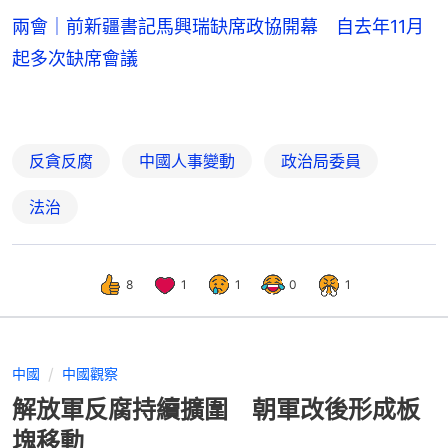
兩會｜前新疆書記馬興瑞缺席政協開幕 自去年11月
起多次缺席會議
反貪反腐
中國人事變動
政治局委員
法治
8
1
1
0
1
中國
中國觀察
解放軍反腐持續擴圍 朝軍改後形成板
塊移動