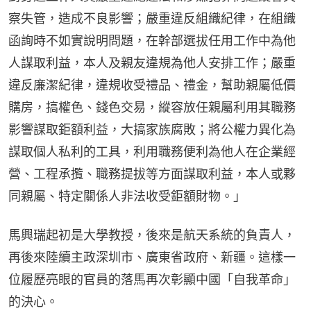
察失管，造成不良影響；嚴重違反組織紀律，在組織
函詢時不如實說明問題，在幹部選拔任用工作中為他
人謀取利益，本人及親友違規為他人安排工作；嚴重
違反廉潔紀律，違規收受禮品、禮金，幫助親屬低價
購房，搞權色、錢色交易，縱容放任親屬利用其職務
影響謀取鉅額利益，大搞家族腐敗；將公權力異化為
謀取個人私利的工具，利用職務便利為他人在企業經
營、工程承攬、職務提拔等方面謀取利益，本人或夥
同親屬、特定關係人非法收受鉅額財物。」
馬興瑞起初是大學教授，後來是航天系統的負責人，
再後來陸續主政深圳市、廣東省政府、新疆。這樣一
位履歷亮眼的官員的落馬再次彰顯中國「自我革命」
的決心。