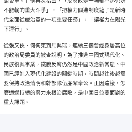
鉅繁重。」他再次指出，「反腐敗是一場輸不起也決
不能輸的重大斗爭」，「把權力關進制度籠子是新時
代全面從嚴治黨的一項重要任務」，「讓權力在陽光
下運行」。
從張又俠、何衛東到馬興瑞，連續三個曾經身居高位
的政治局委員的被查說明，為了推進中國式現代化、
民族復興事業，鐵腕反腐仍然是中國政治新常態。中
國已經進入現代化建設的關鍵時期，時間越往後越需
要保持政治清明和幹部隊伍廉潔奉公。正因這樣，怎
麼通過持續的努力來根治腐敗，是中國日益要面對的
重大課題。