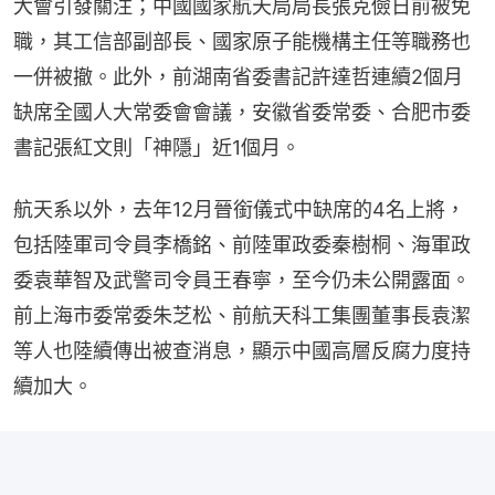
大會引發關注；中國國家航天局局長張克儉日前被免
職，其工信部副部長、國家原子能機構主任等職務也
一併被撤。此外，前湖南省委書記許達哲連續2個月
缺席全國人大常委會會議，安徽省委常委、合肥市委
書記張紅文則「神隱」近1個月。
航天系以外，去年12月晉銜儀式中缺席的4名上將，
包括陸軍司令員李橋銘、前陸軍政委秦樹桐、海軍政
委袁華智及武警司令員王春寧，至今仍未公開露面。
前上海市委常委朱芝松、前航天科工集團董事長袁潔
等人也陸續傳出被查消息，顯示中國高層反腐力度持
續加大。