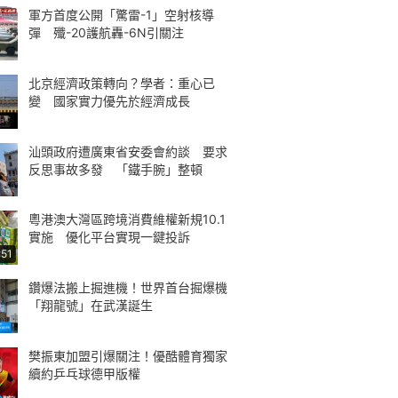
軍方首度公開「驚雷-1」空射核導
彈 殲-20護航轟-6N引關注
北京經濟政策轉向？學者：重心已
變 國家實力優先於經濟成長
汕頭政府遭廣東省安委會約談 要求
反思事故多發 「鐵手腕」整頓
粵港澳大灣區跨境消費維權新規10.1
實施 優化平台實現一鍵投訴
:51
鑽爆法搬上掘進機！世界首台掘爆機
「翔龍號」在武漢誕生
樊振東加盟引爆關注！優酷體育獨家
續約乒乓球德甲版權