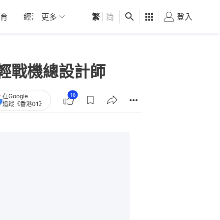
育
經濟
更多
01深圳
繁
觀點
|
简
健康
好食玩飛
登入
女
年輕戰機總設計師
16
在Google
追蹤《香港01》