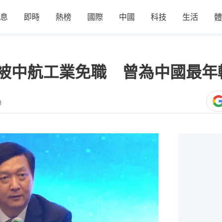
息
即時
熱榜
國際
中國
科技
生活
體
偉被中航工業免職 曾為中國最
1