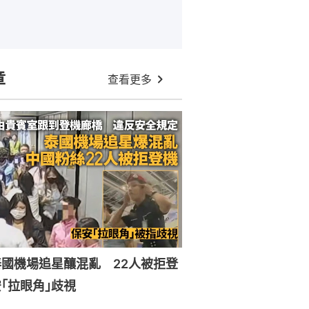
章
查看更多
國機場追星釀混亂 22人被拒登
｢拉眼角｣歧視