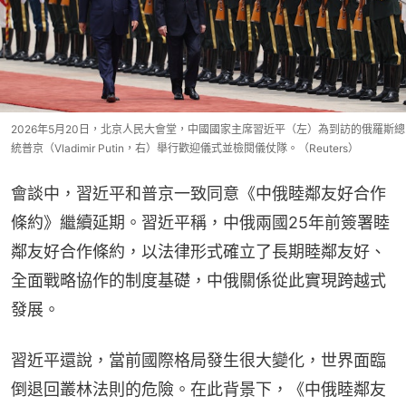
2026年5月20日，北京人民大會堂，中國國家主席習近平（左）為到訪的俄羅斯總
統普京（Vladimir Putin，右）舉行歡迎儀式並檢閱儀仗隊。（Reuters）
會談中，習近平和普京一致同意《中俄睦鄰友好合作
條約》繼續延期。習近平稱，中俄兩國25年前簽署睦
鄰友好合作條約，以法律形式確立了長期睦鄰友好、
全面戰略協作的制度基礎，中俄關係從此實現跨越式
發展。
習近平還說，當前國際格局發生很大變化，世界面臨
倒退回叢林法則的危險。在此背景下，《中俄睦鄰友