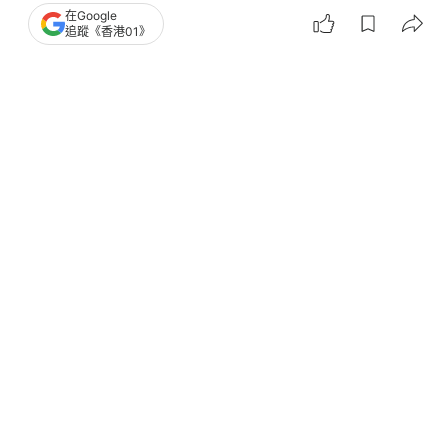
在Google
中俄關係
追蹤《香港01》
12
3
0
1
2
國際
即時國際
習近平晤拉夫羅夫 稱中俄應加強戰略
溝通 堅定捍衛兩國正當利益