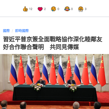
12
2
0
0
3
國際
即時國際
習近平普京簽全面戰略協作深化睦鄰友
好合作聯合聲明 共同見傳媒