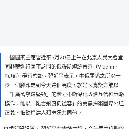
中國國家主席習近平5月20日上午在北京人民大會堂
同赴華進行國事訪問的俄羅斯總統普京（Vladimir
Putin）舉行會談。習近平表示，中俄關係之所以一
步一個腳印走到今天這個高度，就是因為雙方能以
「千磨萬擊還堅勁」的毅力不斷深化政治互信和戰略
協作，能以「亂雲飛渡仍從容」的勇氣捍衛國際公道
正義、推動構建人類命運共同體。
央視新聞報道， 習近平在會談中說，今年是中俄戰略