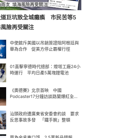
大道巨坑致全城癱瘓 市民苦等5
海風險再受關注
中使館斥美國以吊銷簽證阻阿根廷與
華為合作 促美方停止霸權行徑
01直擊寧德時代總部：燈塔工廠24小
時運行 平均日產5萬塊鋰電池
《奧德賽》北京首映 中國
Podcaster17分鐘訪談路蘭爆紅全球
熱議
汕頭政府遭廣東省安委會約談 要求
反思事故多發 「鐵手腕」整頓
華為余承東口誤 2.5萬新品錯報