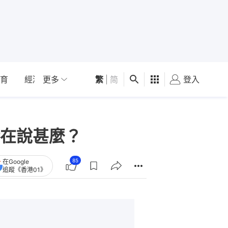
育
經濟
更多
01深圳
繁
觀點
|
简
健康
好食玩飛
登入
女
在說甚麼？
85
在Google
追蹤《香港01》