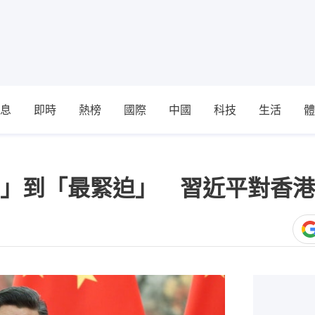
息
即時
熱榜
國際
中國
科技
生活
體
」到「最緊迫」 習近平對香港