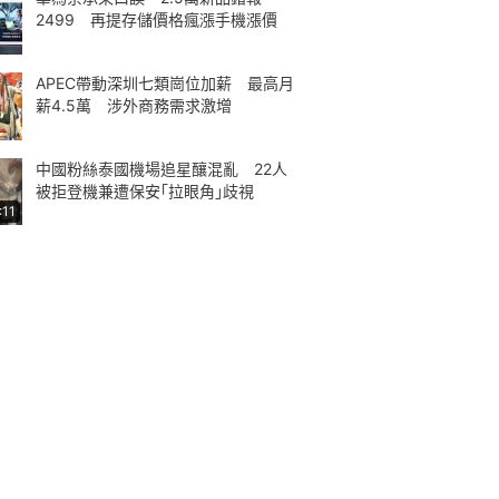
2499 再提存儲價格瘋漲手機漲價
APEC帶動深圳七類崗位加薪 最高月
薪4.5萬 涉外商務需求激增
中國粉絲泰國機場追星釀混亂 22人
被拒登機兼遭保安｢拉眼角｣歧視
:11