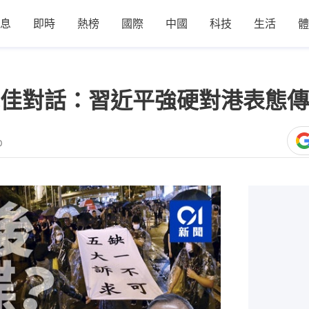
息
即時
熱榜
國際
中國
科技
生活
體
佳對話：習近平強硬對港表態傳
0