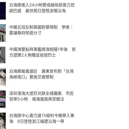
白海豚進入24小時警戒線局部風力恐
超巴威 最快周日登陸浙閩沿海
中國五招反制美國對華限制 學者：
要讓華府知道分寸
中國海警船與軍艦南海相撞1年後 官
方證實2人殉職並追授烈士
白海豚颱風逼近 廣東宣布對「台灣
海峽南口」實施交通管制
深圳濱海大道巨坑致全城癱瘓 市民
苦等5小時 填海風險再受關注
:30
白海豚中心風力達15級料今晚移入東
海 9日登陸浙江福建沿海一帶