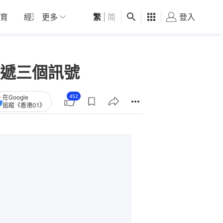
育
經濟
更多
01深圳
繁
觀點
|
简
健康
好食玩飛
登入
女
遞三個訊號
452
在Google
追蹤《香港01》