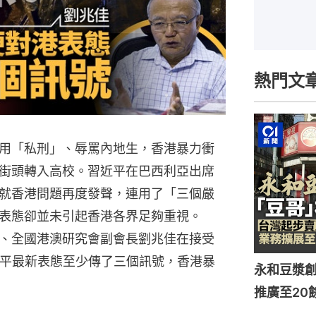
熱門文
用「私刑」、辱罵內地生，香港暴力衝
街頭轉入高校。習近平在巴西利亞出席
就香港問題再度發聲，連用了「三個嚴
表態卻並未引起香港各界足夠重視。
、全國港澳研究會副會長劉兆佳在接受
近平最新表態至少傳了三個訊號，香港暴
永和豆漿創
推廣至20