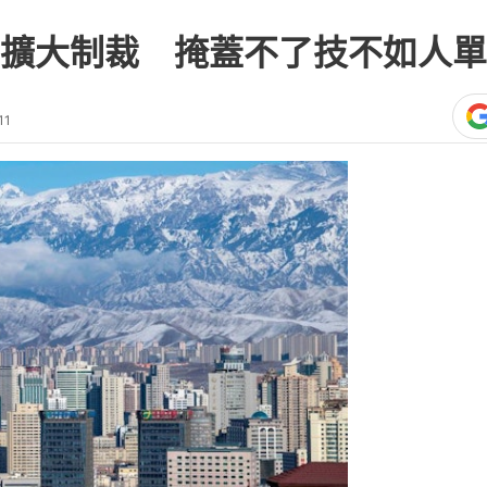
擴大制裁 掩蓋不了技不如人單
11