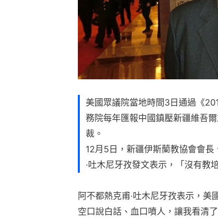
美國眾議院當地時間3日通過《20
務院每年匯報中國鎮壓新疆維吾爾
裁。
12月5日，新疆伊斯蘭教協會會
·吐木尼牙孜發文表示，「沒有教
阿不都熱克甫·吐木尼牙孜表示，美
空口說白話、血口噴人，讓我看清了