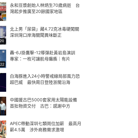
永和豆漿創始人林炳生70歲病逝 台
灣起步推廣至20餘國家地區
北上男「尿袋」藏4.72克冰毒硬闖關
深圳灣口岸海關聞異味斷正
:20
轟-6J掛鷹擊-12導彈赴黃岩島演訓
專家：一枚可讓航母癱瘓｜有片
:22
白海豚進入24小時警戒線局部風力恐
超巴威 最快周日登陸浙閩沿海
中國援古巴5000套家用太陽能設備
首批物資交付 古巴：感謝中方
APEC帶動深圳七類崗位加薪 最高月
薪4.5萬 涉外商務需求激增