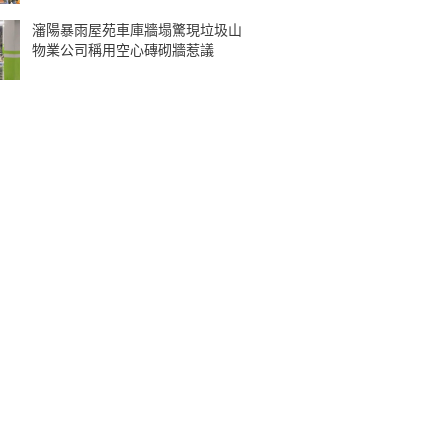
瀋陽暴雨屋苑車庫牆塌驚現垃圾山
物業公司稱用空心磚砌牆惹議