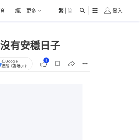
育
經濟
更多
01深圳
繁
觀點
|
简
健康
好食玩飛
登入
女
沒有安穩日子
9
在Google
追蹤《香港01》