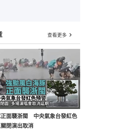
章
查看更多
豚正面襲浙閩 中央氣象台發紅色
區關閉演出取消