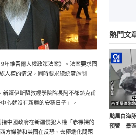
熱門文
19年維吾爾人權政策法案》。法案要求國
族人權的情況，同時要求總統實施制
長、新疆伊斯蘭教經學院院長阿不都熱克甫
培中心就沒有新疆的安穩日子」。
颱風白海
國指中國政府在新疆侵犯人權「赤裸裸的
預警 景
西方媒體和美國在反恐、去極端化問題