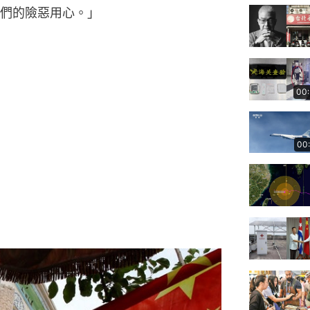
們的險惡用心。」
00
00