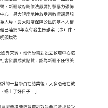
聲，新疆政府既依法嚴厲打擊暴力恐怖
中心，最大限度地挽救受宗教極端思想
為人員，最大限度保障公民的基本人權
疆已連續3年沒有發生暴恐案（事）件，
明顯增強。
批國外來賓，他們紛紛對設立教培中心這
社會發展成就點贊，認為新疆不僅很美
認識的一些學員在結業後，大多憑藉在教
，過上了好日子。」
開展職業技能教育培訓就是要挽救那些受