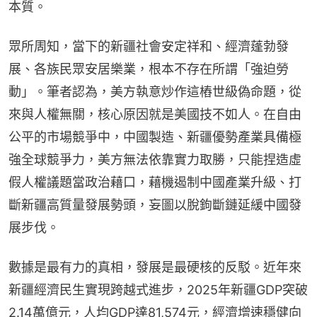
本質。
眾所周知，當下的新疆社會安定祥和、經濟蓬勃發
展、各族民眾安居樂業，根本不存在所謂「強迫勞
動」。筆者認為，美方執意炒作這樁世級偽命題，從
來與人權無關，核心原因就是美國技不如人。在自由
公平的市場競爭中，中國製造、新疆優勢產業具備極
強全球競爭力，美方無法依靠實力取勝，只能捏造虛
假人權議題當政治藉口，藉機遏制中國產業升級、打
斷新疆高質量發展勢頭，妄圖以脫鉤斷鏈延緩中國發
展步伐。
數據是最有力的真相，發展是最硬核的反駁。近年來
新疆經濟民生實現跨越式進步，2025年新疆GDP突破
2.14萬億元，人均GDP達81,574元，經濟增速穩健向