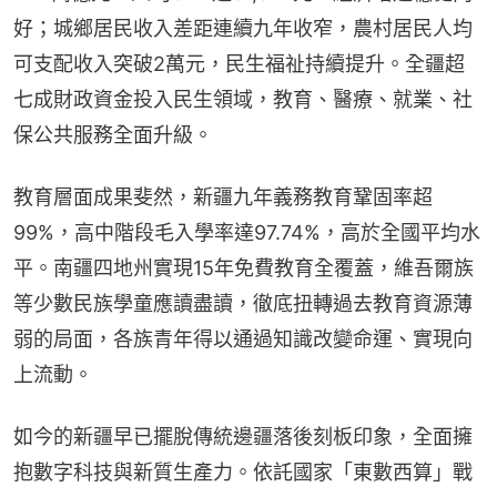
好；城鄉居民收入差距連續九年收窄，農村居民人均
可支配收入突破2萬元，民生福祉持續提升。全疆超
七成財政資金投入民生領域，教育、醫療、就業、社
保公共服務全面升級。
教育層面成果斐然，新疆九年義務教育鞏固率超
99%，高中階段毛入學率達97.74%，高於全國平均水
平。南疆四地州實現15年免費教育全覆蓋，維吾爾族
等少數民族學童應讀盡讀，徹底扭轉過去教育資源薄
弱的局面，各族青年得以通過知識改變命運、實現向
上流動。
如今的新疆早已擺脫傳統邊疆落後刻板印象，全面擁
抱數字科技與新質生產力。依託國家「東數西算」戰