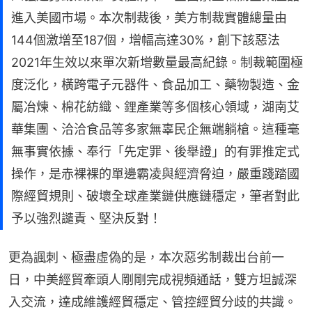
進入美國市場。本次制裁後，美方制裁實體總量由
144個激增至187個，增幅高達30%，創下該惡法
2021年生效以來單次新增數量最高紀錄。制裁範圍極
度泛化，橫跨電子元器件、食品加工、藥物製造、金
屬冶煉、棉花紡織、鋰產業等多個核心領域，湖南艾
華集團、洽洽食品等多家無辜民企無端躺槍。這種毫
無事實依據、奉行「先定罪、後舉證」的有罪推定式
操作，是赤裸裸的單邊霸凌與經濟脅迫，嚴重踐踏國
際經貿規則、破壞全球產業鏈供應鏈穩定，筆者對此
予以強烈譴責、堅決反對！
更為諷刺、極盡虛偽的是，本次惡劣制裁出台前一
日，中美經貿牽頭人剛剛完成視頻通話，雙方坦誠深
入交流，達成維護經貿穩定、管控經貿分歧的共識。