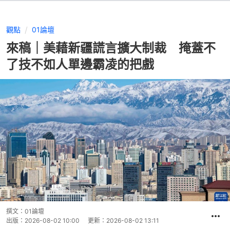
觀點
01論壇
來稿｜美藉新疆謊言擴大制裁 掩蓋不
了技不如人單邊霸凌的把戲
撰文：
01論壇
出版：
2026-08-02 10:00
更新：
2026-08-02 13:11