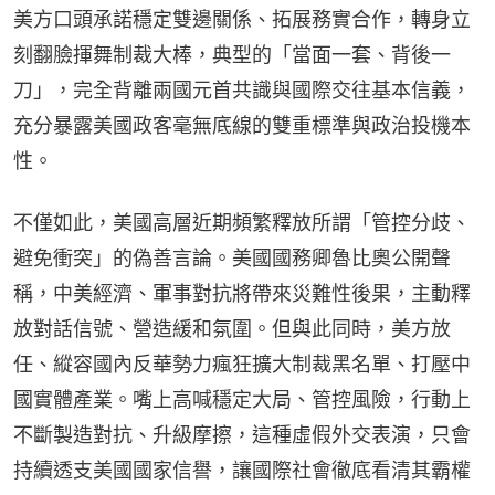
美方口頭承諾穩定雙邊關係、拓展務實合作，轉身立
刻翻臉揮舞制裁大棒，典型的「當面一套、背後一
刀」，完全背離兩國元首共識與國際交往基本信義，
充分暴露美國政客毫無底線的雙重標準與政治投機本
性。
不僅如此，美國高層近期頻繁釋放所謂「管控分歧、
避免衝突」的偽善言論。美國國務卿魯比奧公開聲
稱，中美經濟、軍事對抗將帶來災難性後果，主動釋
放對話信號、營造緩和氛圍。但與此同時，美方放
任、縱容國內反華勢力瘋狂擴大制裁黑名單、打壓中
國實體產業。嘴上高喊穩定大局、管控風險，行動上
不斷製造對抗、升級摩擦，這種虛假外交表演，只會
持續透支美國國家信譽，讓國際社會徹底看清其霸權