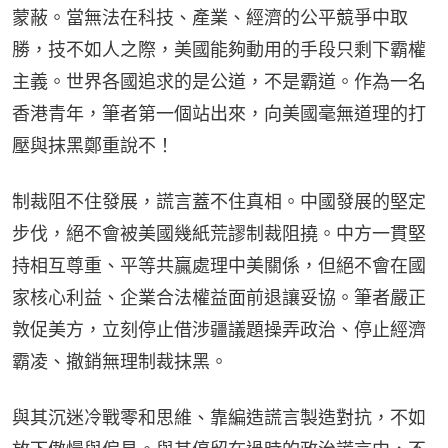
蒙蔽。當無法在科技、產業、經濟的公平競爭中取
勝，技不如人之際，美國能夠動用的手段只剩下霸權
主義。世界各國追求的是公道，不是霸道。作為一名
香港青年，筆者第一個站出來，向美國毫無道理的打
壓與抹黑鄭重說不！
制裁阻不住發展，謊言蓋不住真相。中國發展的堅定
步伐，絕不會被美國幾紙荒謬制裁阻撓。中方一貫堅
持相互尊重、平等共贏處理中美關係，但絕不會在國
家核心利益、企業合法權益面前退讓妥協。筆者嚴正
敦促美方，立刻停止借涉疆議題操弄政治、停止經濟
霸凌、撤銷無理制裁抹黑。
與其沉迷冷戰零和思維、靠編造謊言製造對抗，不如