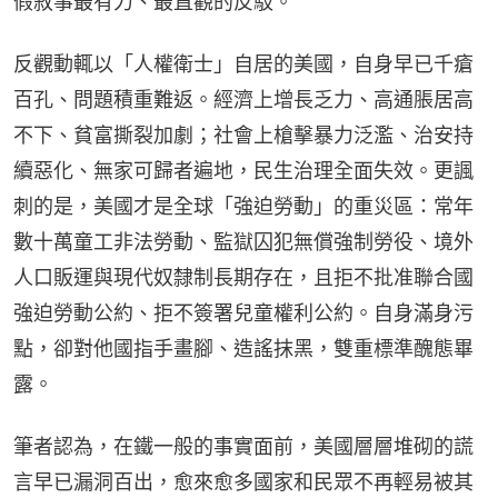
假敘事最有力、最直觀的反駁。
反觀動輒以「人權衛士」自居的美國，自身早已千瘡
百孔、問題積重難返。經濟上增長乏力、高通脹居高
不下、貧富撕裂加劇；社會上槍擊暴力泛濫、治安持
續惡化、無家可歸者遍地，民生治理全面失效。更諷
刺的是，美國才是全球「強迫勞動」的重災區：常年
數十萬童工非法勞動、監獄囚犯無償強制勞役、境外
人口販運與現代奴隸制長期存在，且拒不批准聯合國
強迫勞動公約、拒不簽署兒童權利公約。自身滿身污
點，卻對他國指手畫腳、造謠抹黑，雙重標準醜態畢
露。
筆者認為，在鐵一般的事實面前，美國層層堆砌的謊
言早已漏洞百出，愈來愈多國家和民眾不再輕易被其