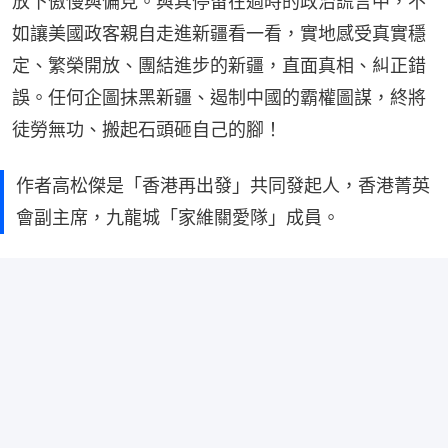
放下傲慢與偏見。與其停留在過時的政治謊言中，不
如讓美國政客親自走進新疆看一看，實地感受真實穩
定、繁榮開放、團結進步的新疆，直面真相、糾正錯
誤。任何企圖抹黑新疆、遏制中國的霸權圖謀，終將
徒勞無功、搬起石頭砸自己的腳！
作者高松傑是「香港再出發」共同發起人，香港菁英
會副主席，九龍城「家維關愛隊」成員。