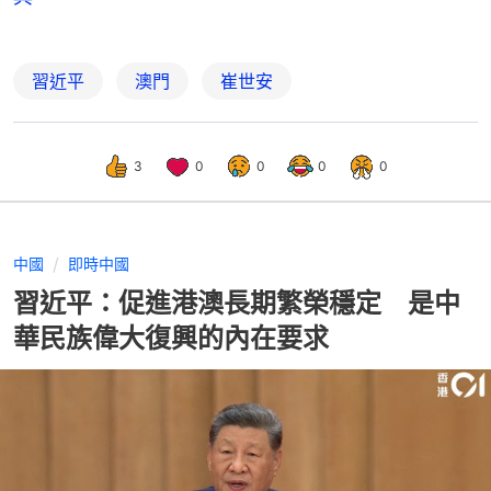
習近平
澳門
崔世安
3
0
0
0
0
中國
即時中國
習近平：促進港澳長期繁榮穩定 是中
華民族偉大復興的內在要求