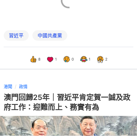
習近平
中國共產黨
8
1
0
1
2
港聞
政情
澳門回歸25年｜習近平肯定賀一誠及政
府工作：迎難而上、務實有為