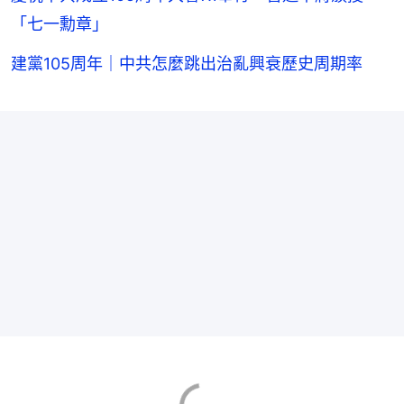
「七一勳章」
建黨105周年｜中共怎麼跳出治亂興衰歷史周期率