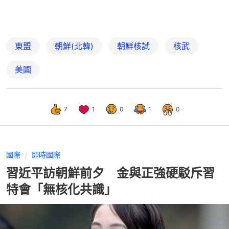
東盟
朝鮮(北韓)
朝鮮核試
核武
美國
7
1
0
1
0
國際
即時國際
習近平訪朝鮮前夕 金與正強硬駁斥習
特會「無核化共識」