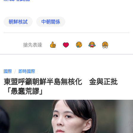
朝鮮核試
中朝關係
搶先表達
國際
即時國際
東盟呼籲朝鮮半島無核化 金與正批
「愚蠢荒謬」