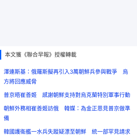
本文獲《聯合早報》授權轉載
澤連斯基：俄羅斯擬再引入3萬朝鮮兵參與戰爭 烏
方將回應威脅
普京晤崔善姬 感謝朝鮮支持對烏克蘭特別軍事行動
朝鮮外務相崔善姬訪俄 韓媒：為金正恩見普京做準
備
韓國護衛艦一水兵失蹤疑漂至朝鮮 統一部罕見請求