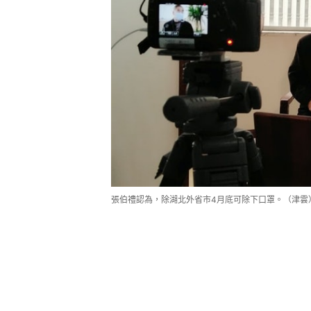
張伯禮認為，除湖北外省市4月底可除下口罩。（津雲