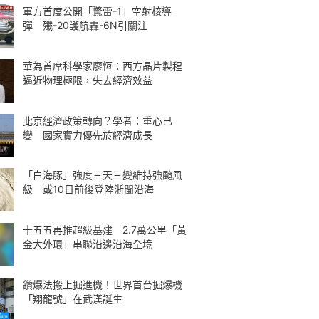
軍方首度公開「驚雷-1」空射核導
彈 殲-20護航轟-6N引關注
華為首席科學家廖恆：西方晶片製程
逼近物理極限，失去經濟效益
北京經濟政策轉向？學者：重心已
變 國家實力優先於經濟成長
「白海豚」強度三天三變維持強颱風
級 或10日前後登陸浙閩沿海
十五五再推超級基建 2.7萬公里「黃
金大外環」串聯沿邊沿海全境
鑽爆法搬上掘進機！世界首台掘爆機
「翔龍號」在武漢誕生