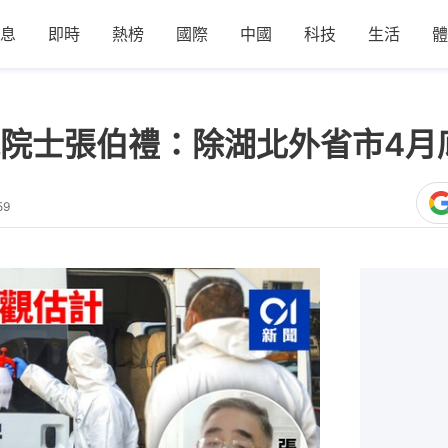
息
即時
熱榜
國際
中國
科技
生活
體
院士張伯禮：除湖北外省市4月
59