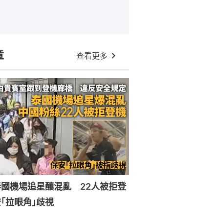
章
查看更多
國機場追星釀混亂 22人被拒登
｢拉眼角｣歧視