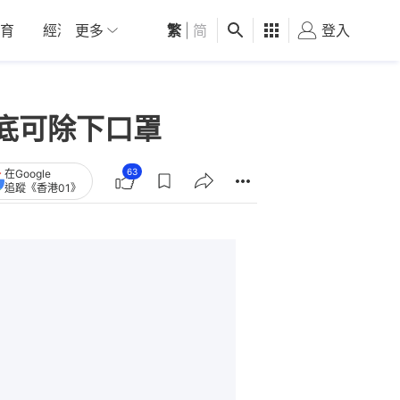
育
經濟
更多
01深圳
繁
觀點
|
简
健康
好食玩飛
登入
女
底可除下口罩
63
在Google
追蹤《香港01》