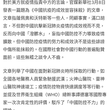
對於美方就疫情指責中方的言論，官媒新華社3月8日
發表一篇題為《中國抗疫的成效豈容抹殺》的文章，
文章指蓬佩奧和沃特斯等一些人，罔顧事實，滿口胡
言，不但對中國抗擊新冠肺炎疫情的成效視而不見，
反而向中國「潑髒水」，妄指中國防控不力導致疫情
擴散。但中國防控疫情的努力和成效決不是這些誹謗
中傷所能抹殺的。在國際社會對中國行動的普遍點贊
面前，這些無稽之談令人不齒。
文章列舉了中國在面對新冠肺炎時所採取的行動，如
全國各地醫務人員緊急馳援武漢；火神山醫院、雷神
山醫院神速竣工；疫情防控物資快速調度等等行動。
並提及世界衛生組織（WHO）總幹事譚德塞等國際專
家一次次肯定性的評價，駁斥了「中國防控不力」的