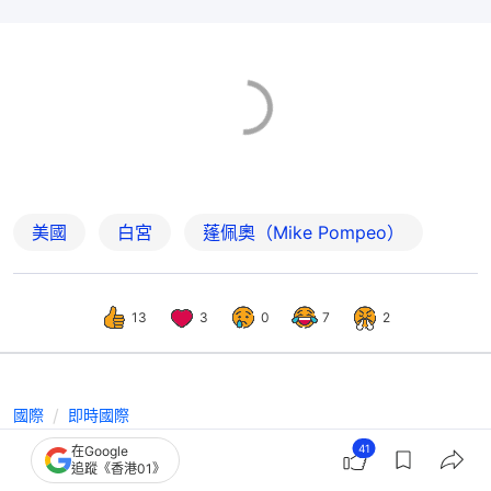
美國
白宮
蓬佩奧（Mike Pompeo）
13
3
0
7
2
國際
即時國際
伊波拉病毒持續肆虐非洲131死 魯比奧
41
在Google
追蹤《香港01》
批世衛應對「慢半拍」