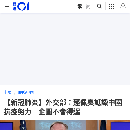
繁
|
简
中國
即時中國
【新冠肺炎】外交部：蓬佩奧詆譭中國
抗疫努力 企圖不會得逞