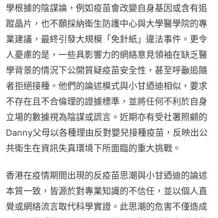
學根據的陰謀論，例如疫苗會改變自身基因或含有追
蹤晶片，也不願採納衛生防護中心與大學醫學院的專
業建議，最終引發大規模「免針紙」違法事件。更令
人憂慮的是，一些具影響力的網絡意見領袖在缺乏醫
學背景的情況下公開質疑疫苗安全性，甚至呼籲追隨
者拒絕接種。他們的論述模式與小甘迺迪相似，要求
不存在且不合倫理的證據標準，並將任何不利於自身
立場的數據視為陰謀或謊言。近期亦有受社署照顧的
Danny父母以各種理由反對嬰兒接種疫苗，反映出公
共衛生在資訊失真環境下所面臨的重大挑戰。
香港在疫情期間出現的反疫苗思潮與小甘迺迪的論述
本質一致，皆源於對專業知識的不信任，並以個人直
覺或網絡流言取代科學實證。此思潮的危害不僅造成