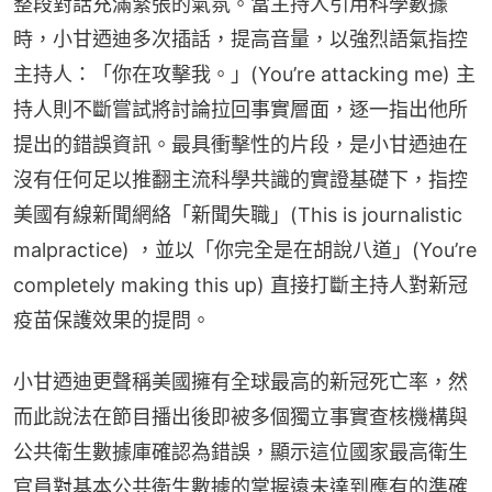
整段對話充滿緊張的氣氛。當主持人引用科學數據
時，小甘迺迪多次插話，提高音量，以強烈語氣指控
主持人：「你在攻擊我。」(You’re attacking me) 主
持人則不斷嘗試將討論拉回事實層面，逐一指出他所
提出的錯誤資訊。最具衝擊性的片段，是小甘迺迪在
沒有任何足以推翻主流科學共識的實證基礎下，指控
美國有線新聞網絡「新聞失職」(This is journalistic 
malpractice) ，並以「你完全是在胡說八道」(You’re 
completely making this up) 直接打斷主持人對新冠
疫苗保護效果的提問。
小甘迺迪更聲稱美國擁有全球最高的新冠死亡率，然
而此說法在節目播出後即被多個獨立事實查核機構與
公共衛生數據庫確認為錯誤，顯示這位國家最高衛生
官員對基本公共衛生數據的掌握遠未達到應有的準確