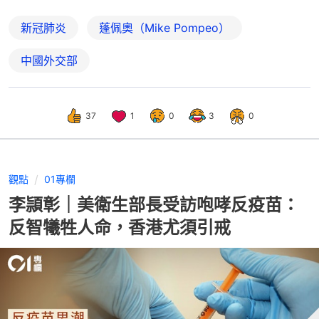
新冠肺炎
蓬佩奧（Mike Pompeo）
中國外交部
37
1
0
3
0
觀點
01專欄
李頴彰｜美衛生部長受訪咆哮反疫苗：
反智犧牲人命，香港尤須引戒