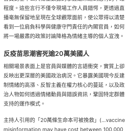
程度。這些言行不僅令現場工作人員錯愕，更透過直
播毫無保留地呈現在全球觀眾面前，使公眾得以清楚
看到一位肩負科學與健康守門責任的內閣官員，如何
將一場嚴肅的政策討論降格為情緒主導的個人宣洩。
反疫苗思潮害死逾20萬美國人
相關場景表面上是官員與媒體的言語衝突，實質上卻
反映出更深層的美國政治病況。它暴露美國現今反建
制情緒的高漲、反智主義在權力核心的蔓延，以及政
治人物如何透過情緒動員與錯誤資訊，鞏固特定群體
支持的運作模式。
主持人引用的「20萬條生命本可被挽救」(…vaccine 
misinformation may have cost between 100,000 