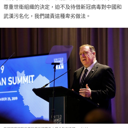
尊重世衛組織的決定，迫不及待借新冠病毒對中國和
武漢污名化，我們譴責這種卑劣做法。