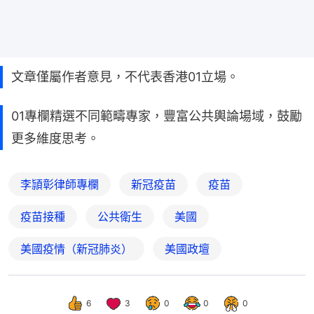
文章僅屬作者意見，不代表香港01立場。
01專欄精選不同範疇專家，豐富公共輿論場域，鼓勵
更多維度思考。
李頴彰律師專欄
新冠疫苗
疫苗
疫苗接種
公共衛生
美國
美國疫情（新冠肺炎）
美國政壇
6
3
0
0
0