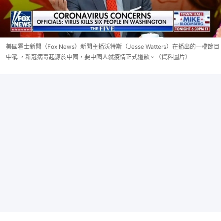
美國霍士新聞（Fox News）新聞主播沃特斯（Jesse Watters）在播出的一檔節目
中稱 ，新冠病毒起源於中國，要中國人就疫情正式道歉。（資料圖片）