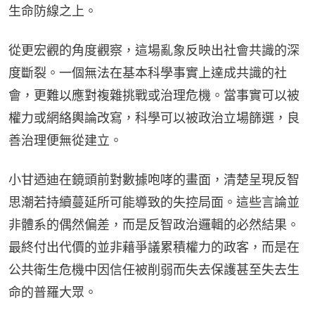
生命防線之上。
從更宏觀的角度觀察，這場亂象反映出社會共識的深
度斷裂。一個無法在基本科學事實上達成共識的社
會，更難以應對複雜挑戰或治理危機。當事實可以被
權力或網絡輿論改寫，科學可以被政治立場篩選，良
善治理便無從建立。
小甘迺迪在鏡頭前對數據咆哮的畫面，清楚呈現反智
思潮若持續蔓延所可能導致的失控局面。這些言論並
非體系的偶然偏差，而是反智政治邏輯的必然結果。
最終付出代價的並非藉爭議累積權力的政客，而是在
公共衛生危機中因信任被削弱而失去保護甚至失去生
命的普羅大眾。