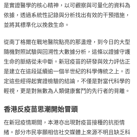
是實證醫學的核心精神，以可觀察與可量化的資料為
依據，透過系統性記錄與分析找出有效的干預措施，
並將其標準化以挽救生命。
從南丁格爾在戰地醫院點亮的那盞燈，到今日的大型
隨機對照試驗與回溯性大數據分析，這條以證據守護
生命的脈絡從未中斷。新冠疫苗的研發與效力評估正
是建立在這段延續逾一個半世紀的科學傳統之上。否
定這些經得起實證檢驗的結論，不僅是對當代科學的
輕視，更是對無數為人類健康奮鬥的先行者的背離。
香港反疫苗思潮開始冒頭
在新冠疫情期間，本港亦出現對疫苗接種的抗拒情
緒。部分市民寧願相信社交媒體上來源不明且缺乏科