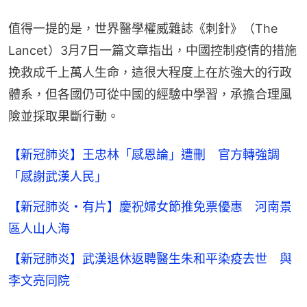
值得一提的是，世界醫學權威雜誌《刺針》（The 
Lancet）3月7日一篇文章指出，中國控制疫情的措施
挽救成千上萬人生命，這很大程度上在於強大的行政
體系，但各國仍可從中國的經驗中學習，承擔合理風
險並採取果斷行動。
【新冠肺炎】王忠林「感恩論」遭刪 官方轉強調
「感謝武漢人民」
【新冠肺炎・有片】慶祝婦女節推免票優惠 河南景
區人山人海
【新冠肺炎】武漢退休返聘醫生朱和平染疫去世 與
李文亮同院