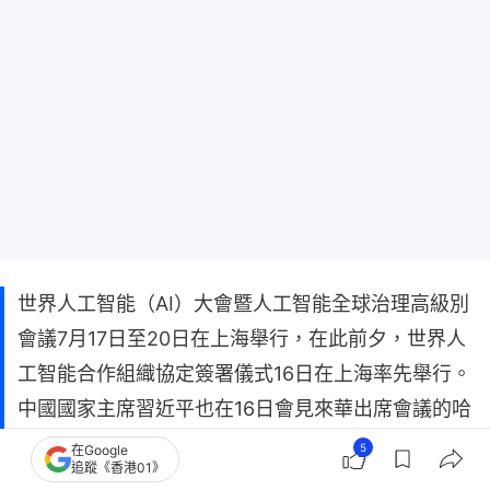
世界人工智能（AI）大會暨人工智能全球治理高級別
會議7月17日至20日在上海舉行，在此前夕，世界人
工智能合作組織協定簽署儀式16日在上海率先舉行。
中國國家主席習近平也在16日會見來華出席會議的哈
薩克總統托卡耶夫（Kassym-Jomart Tokayev），
5
在Google
追蹤《香港01》
共同見證簽署和宣布經貿、交通、財政、媒體等領域