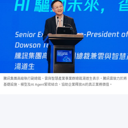
騰訊集團高級執行副總裁、雲與智慧產業事業群總裁湯道生表示，騰訊雲致力於將
基礎設施、模型及AI Agent緊密結合，協助企業釋放AI的真正業務價值。