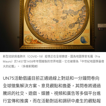
新型冠狀病毒肺炎（COVID-19）疫情正在全球肆虐，圖為地圖學家毛羅（Fra
Mauro）於1457至1459年年間繪製的世界地圖，它也被譽為「中世紀地圖學最偉
大的記載」。（多維新聞網）
UN75活動倡議目前正通過線上對話和一分鐘問卷向
全球徵集解決方案、意見觀點和擔憂，其問卷將通過
騰訊的社交、遊戲、媒體、視頻和廣告等多個平台進
行宣傳和推廣，而在活動對話和調研中產生的觀點報