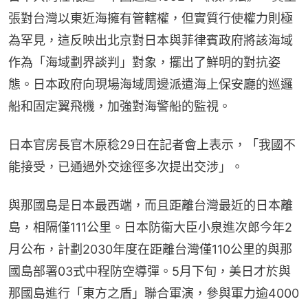
張對台灣以東近海擁有管轄權，但實質行使權力則極
為罕見，這反映出北京對日本與菲律賓政府將該海域
作為「海域劃界談判」對象，擺出了鮮明的對抗姿
態。日本政府向現場海域周邊派遣海上保安廳的巡邏
船和固定翼飛機，加強對海警船的監視。
日本官房長官木原稔29日在記者會上表示，「我國不
能接受，已通過外交途徑多次提出交涉」。
與那國島是日本最西端，而且距離台灣最近的日本離
島，相隔僅111公里。日本防衞大臣小泉進次郎今年2
月公布，計劃2030年度在距離台灣僅110公里的與那
國島部署03式中程防空導彈。5月下旬，美日才於與
那國島進行「東方之盾」聯合軍演，參與軍力逾4000