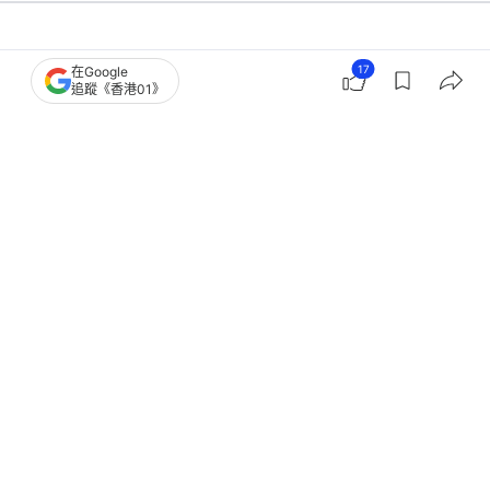
中國
中國觀察
17
在Google
追蹤《香港01》
日菲剛劃線 北京已把台灣東部海域做
成現場
撰文：
陳鄭為
出版：
2026-06-30 18:00
更新：
2026-07-04 16:39