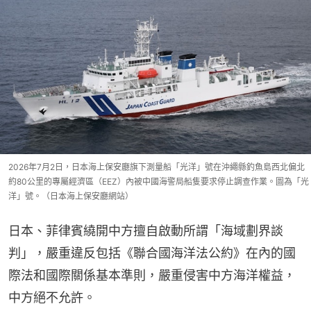
2026年7月2日，日本海上保安廳旗下測量船「光洋」號在沖繩縣釣魚島西北偏北
約80公里的專屬經濟區（EEZ）內被中國海警局船隻要求停止調查作業。圖為「光
洋」號。（日本海上保安廳網站）
日本、菲律賓繞開中方擅自啟動所謂「海域劃界談
判」，嚴重違反包括《聯合國海洋法公約》在內的國
際法和國際關係基本準則，嚴重侵害中方海洋權益，
中方絕不允許。