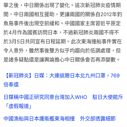
華之後，中日關係出現了變化。這次新冠肺炎疫情期
間，中日兩國相互援助，更讓兩國的關係自2012年釣
魚島事件後出現空前緩和。中國國家主席習近平原定
於4月作為國賓訪問日本，不過新冠肺炎兩國不得不
於3月5日共同宣布日程延期。此次東海撞船事件實在
令人意外，雖然事後雙方似乎均趨向於低調處理，但
是諸多疑點還是讓輿論擔心中日關係會否再添變數。
【新冠肺炎】日媒：大連返贈日本北九州口罩，769
倍奉還
日媒稱中國正研究同意台灣加入WHO 駐日大使館斥
「虛假報道」
中國漁船與日本護衛艦東海相撞 外交部透露細節