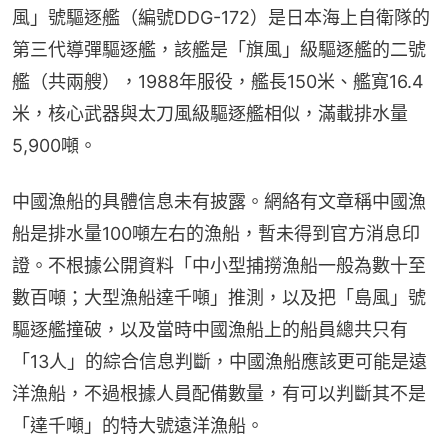
風」號驅逐艦（編號DDG-172）是日本海上自衛隊的
第三代導彈驅逐艦，該艦是「旗風」級驅逐艦的二號
艦（共兩艘），1988年服役，艦長150米、艦寬16.4
米，核心武器與太刀風級驅逐艦相似，滿載排水量
5,900噸。
中國漁船的具體信息未有披露。網絡有文章稱中國漁
船是排水量100噸左右的漁船，暫未得到官方消息印
證。不根據公開資料「中小型捕撈漁船一般為數十至
數百噸；大型漁船達千噸」推測，以及把「島風」號
驅逐艦撞破，以及當時中國漁船上的船員總共只有
「13人」的綜合信息判斷，中國漁船應該更可能是遠
洋漁船，不過根據人員配備數量，有可以判斷其不是
「達千噸」的特大號遠洋漁船。