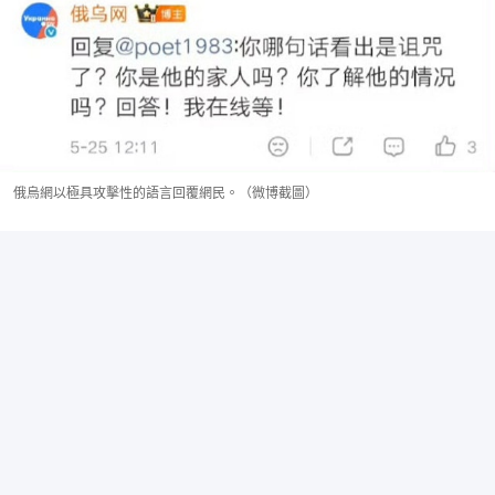
俄烏網以極具攻擊性的語言回覆網民。（微博截圖）