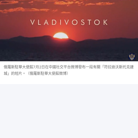
俄羅斯駐華大使館7月2日在中國社交平台微博發布一段有關「符拉迪沃斯托克建
城」的短片。（俄羅斯駐華大使館微博）