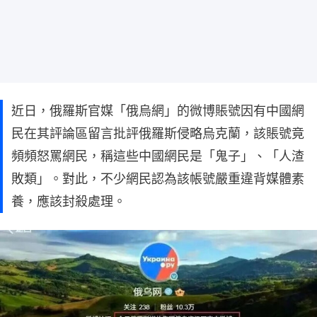
近日，俄羅斯官媒「俄烏網」的微博賬號因有中國網
民在其評論區留言批評俄羅斯侵略烏克蘭，該賬號竟
頻頻怒罵網民，稱這些中國網民是「鬼子」、「人渣
敗類」。對此，不少網民認為該帳號嚴重違背媒體素
養，應該封殺處理。