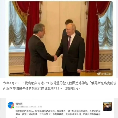
今年4月28日，俄烏網與內地KOL彼得堡的肥天鵝因造謠傳謠「俄羅斯在烏克蘭境
內擊落美國最先進的第五代隱身戰機F35。（網絡圖片）