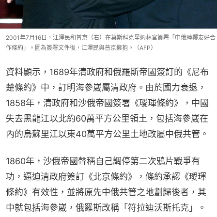
2001年7月16日，江澤民和普京（右）在莫斯科克里姆林宮簽署「中俄睦鄰友好合
作條約」。圖為簽署文件後，江澤民與普京擁抱。（AFP）
資料顯示，1689年清政府和俄羅斯帝國簽訂的《尼布
楚條約》中，訂明海參崴屬清政府。由於國力衰退，
1858年，清政府和沙俄帝國簽署《璦琿條約》，中國
失去黑龍江以北約60萬平方公里領土，包括海參崴在
內的烏蘇里江以東40萬平方公里土地改屬中俄共管。
1860年，沙俄帝國聲稱自己調停第二次鴉片戰爭有
功，逼迫清政府簽訂《北京條約》，條約承認《璦琿
條約》有效性，並將原先中俄共管之地劃歸後者，其
中就包括海參崴，俄羅斯改稱「符拉迪沃斯托克」。