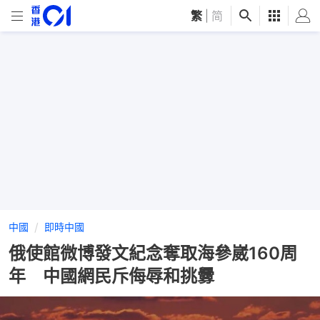
繁
|
简
中國
即時中國
俄使館微博發文紀念奪取海參崴160周
年 中國網民斥侮辱和挑釁