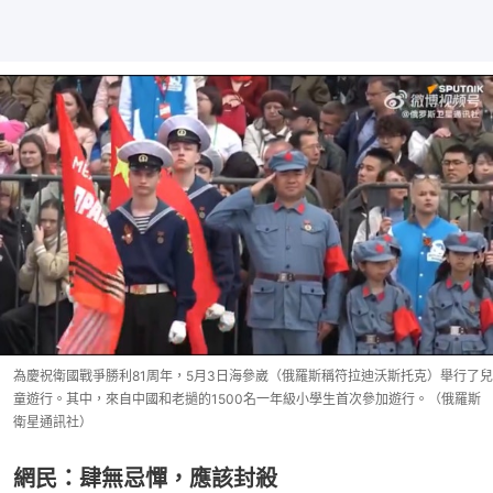
為慶祝衛國戰爭勝利81周年，5月3日海參崴（俄羅斯稱符拉迪沃斯托克）舉行了兒
童遊行。其中，來自中國和老撾的1500名一年級小學生首次參加遊行。（俄羅斯
衛星通訊社）
網民：肆無忌憚，應該封殺