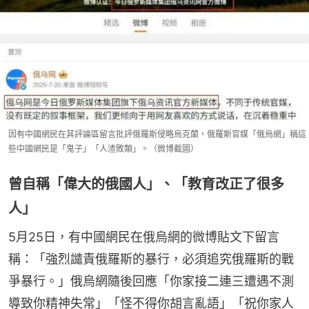
因有中國網民在其評論區留言批評俄羅斯侵略烏克蘭，俄羅斯官媒「俄烏網」稱這
些中國網民是「鬼子」「人渣敗類」。（微博截圖）
曾自稱「偉大的俄國人」、「教育改正了很多
人」
5月25日，有中國網民在俄烏網的微博貼文下留言
稱：「強烈譴責俄羅斯的暴行，必須追究俄羅斯的戰
爭暴行。」俄烏網隨後回應「你家接二連三遭遇不測
導致你精神失常」「怪不得你胡言亂語」「祝你家人