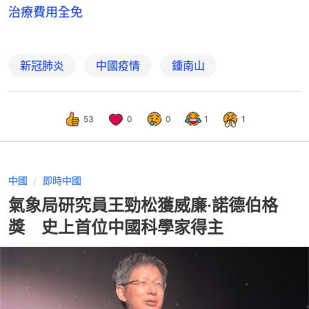
治療費用全免
新冠肺炎
中國疫情
鍾南山
53
0
0
1
1
中國
即時中國
氣象局研究員王勁松獲威廉·諾德伯格
獎 史上首位中國科學家得主