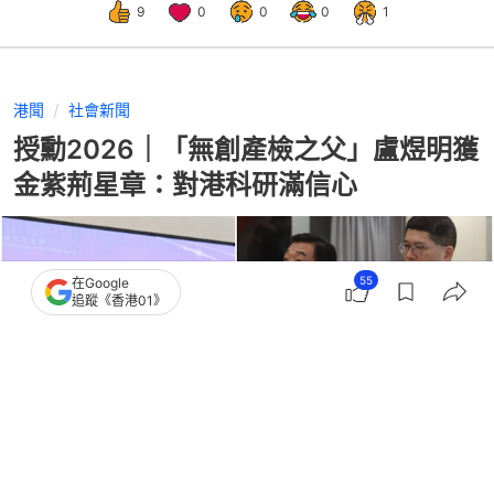
9
0
0
0
1
港聞
社會新聞
授勳2026｜「無創產檢之父」盧煜明獲
金紫荊星章：對港科研滿信心
55
在Google
追蹤《香港01》