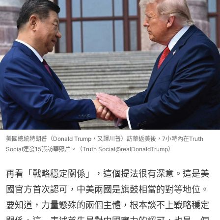
美國總統特朗普（Donald Trump，又譯川普）訪華返美後，7小時內在Truth
Social連發15張訪華照片。（Truth Social@realDonaldTrump）
再看「戰略穩定關係」，這個提法很有深意。這是美
國官方首次認可，中美兩國是旗鼓相當的對等地位。
要知道，力量懸殊的兩個主體，根本談不上戰略穩定