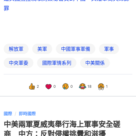
罪
解放軍
美軍
中國軍事軍備
軍事
中央軍委
國際軍情系列
中美關係
2
0
0
18
1
國際
即時國際
中美兩軍夏威夷舉行海上軍事安全磋
商 中方：反對侵權挑釁和滋擾