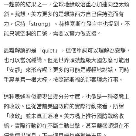
一趨勢的結果之一，全球地緣政治重心加速向亞太傾
斜。我想，美方更多的是想讓西方自己保持強而有
力，保持「strong」。赫格塞斯在發言中也提到，不
能只喊空洞的口號，需要以實力做支撐。
最難解讀的是「quiet」，這個單詞可以理解為安靜，
也可以當沉穩講。但是世界頭號超級大國怎麼可能用
「安靜」來形容呢？更多的可能是輕輕地說話，同時
手裏拿着一根大棒，按照羅斯福的那套理念行事。
這種表述看似體現出幾分分寸感，也像是一種姿態上
的收斂。但從當前美國政府的實際行動來看，所謂
「收斂」並未真正落地。美方嘴上推行國防戰略收
縮，實際行動卻在不斷主動出擊，甚至華盛頓還在不
停地傳出消息，下一個目標也許就是古巴。