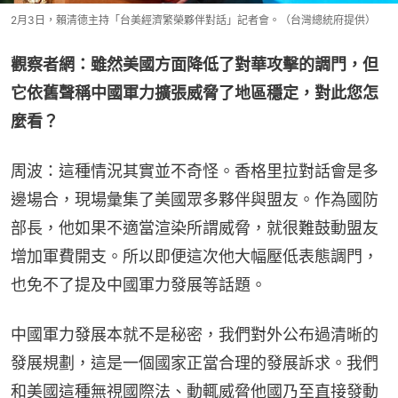
2月3日，賴清德主持「台美經濟繁榮夥伴對話」記者會。（台灣總統府提供）
觀察者網：雖然美國方面降低了對華攻擊的調門，但
它依舊聲稱中國軍力擴張威脅了地區穩定，對此您怎
麼看？
周波：這種情況其實並不奇怪。香格里拉對話會是多
邊場合，現場彙集了美國眾多夥伴與盟友。作為國防
部長，他如果不適當渲染所謂威脅，就很難鼓動盟友
增加軍費開支。所以即便這次他大幅壓低表態調門，
也免不了提及中國軍力發展等話題。
中國軍力發展本就不是秘密，我們對外公布過清晰的
發展規劃，這是一個國家正當合理的發展訴求。我們
和美國這種無視國際法、動輒威脅他國乃至直接發動