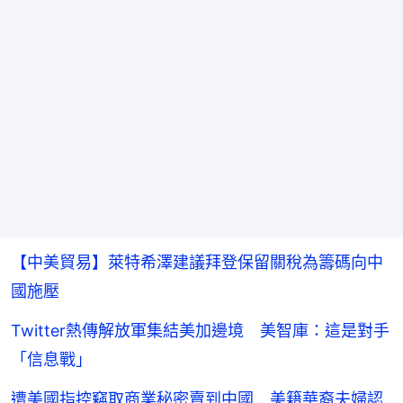
【中美貿易】萊特希澤建議拜登保留關稅為籌碼向中
國施壓
Twitter熱傳解放軍集結美加邊境 美智庫：這是對手
「信息戰」
遭美國指控竊取商業秘密賣到中國 美籍華裔夫婦認