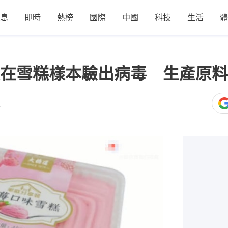
息
即時
熱榜
國際
中國
科技
生活
體
在雪糕樣本驗出病毒 生產原料
4