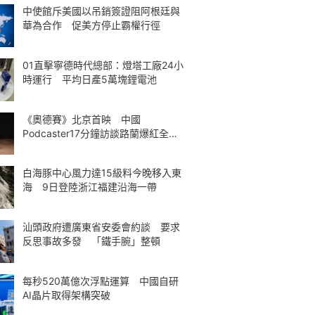
中使館斥美國以吊銷簽證阻阿根廷與
華為合作 促美方停止霸權行徑
01直擊寧德時代總部：燈塔工廠24小
時運行 平均日產5萬塊鋰電池
《奧德賽》北京首映 中國
Podcaster17分鐘訪談路蘭爆紅全球
熱議
白海豚中心風力達15級料今晚移入東
海 9日登陸浙江福建沿海一帶
汕頭政府遭廣東省安委會約談 要求
反思事故多發 「鐵手腕」整頓
每秒520萬億次浮點運算 中國自研
AI晶片取得架構突破