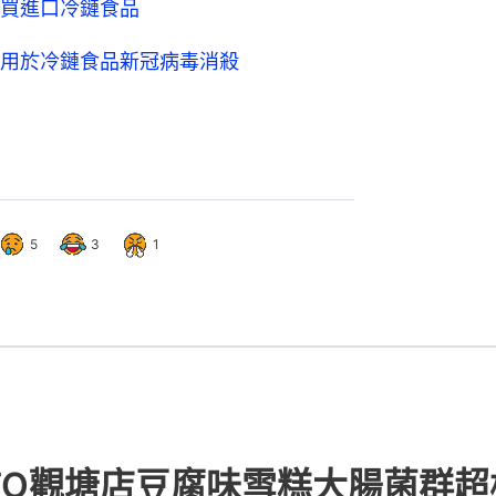
買進口冷鏈食品
用於冷鏈食品新冠病毒消殺
5
3
1
LATO觀塘店豆腐味雪糕大腸菌群