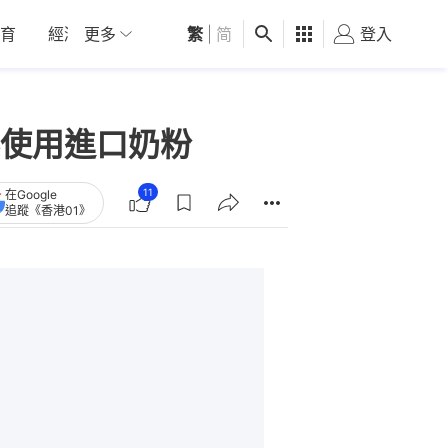
育
經濟
更多
01深圳
繁
觀點
|
简
健康
好食玩飛
登入
女
使用進口奶粉
11
在Google
追蹤《香港01》