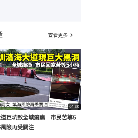
章
查看更多
01:30
大道巨坑致全城癱瘓 市民苦等5
海風險再受關注