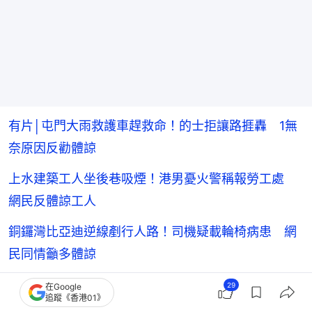
有片│屯門大雨救護車趕救命！的士拒讓路捱轟 1無
奈原因反勸體諒
上水建築工人坐後巷吸煙！港男憂火警稱報勞工處
網民反體諒工人
銅鑼灣比亞迪逆線剷行人路！司機疑載輪椅病患 網
民同情籲多體諒
29
在Google
追蹤《香港01》
熱話
本地熱話
新冠肺炎
新冠疫苗