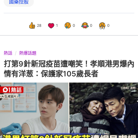
國藥控股
28
1
0
0
0
熱話
熱爆話題
打第9針新冠疫苗遭嘲笑！孝順港男爆內
情有洋葱：保護家105歲長者