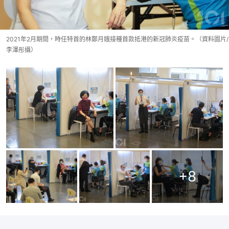
2021年2月期間，時任特首的林鄭月娥接種首款抵港的新冠肺炎疫苗。（資料圖片/
李澤彤攝）
+
8