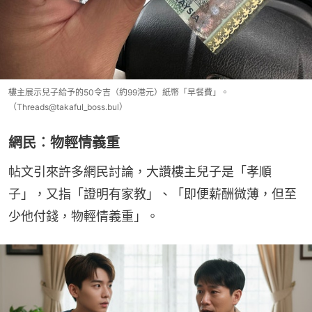
樓主展示兒子給予的50令吉（約99港元）紙幣「早餐費」。
（Threads@takaful_boss.bul）
網民︰物輕情義重
帖文引來許多網民討論，大讚樓主兒子是「孝順
子」，又指「證明有家教」、「即便薪酬微薄，但至
少他付錢，物輕情義重」。