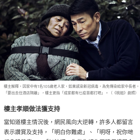
樓主解釋，因家中有1名105歲老人家，如果感染新冠病毒，為免傳染給家中長者，
「要出去住酒店隔離」，樓主更指「成家都有乜疫苗都打晒」。（《桃姐》劇照）
樓主孝順做法獲支持
當知道樓主情況後，網民風向大逆轉，許多人都留言
表示讚賞及支持，「明白你難處」、「明呀，祝你哋