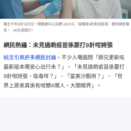
樓主今年6月16日在一間醫療中心自費1,800元，接種第9針新冠疫苗，遭到網民嘲
笑。（AI生成圖片）
網民熱議：未見過啲疫苗係要打9針咁誇張
帖文引來許多網民討論
，不少人嘲諷問「師兄更新咗
最新版本嘅安心出行未？」、「未見過啲疫苗係要打
9針咁誇張，吸毒咩？」、「當美沙酮用？」、「世
界上原來真係有咁戇X嘅人，大開眼界」。