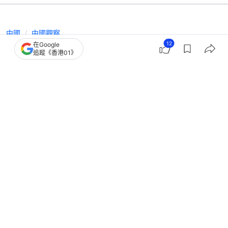
中國
中國觀察
12
在Google
武漢新冠疫情中的「F4」已有三人落
追蹤《香港01》
馬 中國治理的一個關鍵在人
撰文：
許祺安
出版：
2026-05-19 18:00
更新：
2026-05-19 18:00