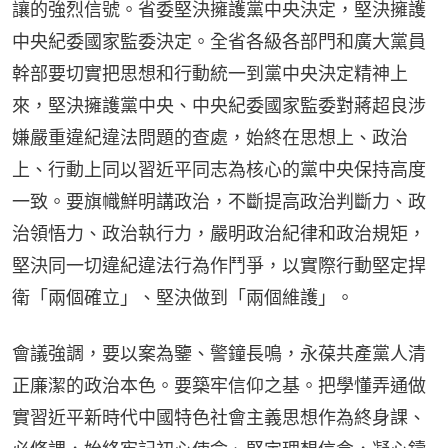
讓的強烈信號。省委堅決擁護黨中央決定，堅決擁護
中央紀委國家監委決定。全省各級各部門和廣大黨員
幹部要切實把思想和行動統一到黨中央決定精神上
來，堅決擁護黨中央、中央紀委國家監委對蔣超良涉
嫌嚴重違紀違法問題的查處，始終在思想上、政治
上、行動上同以習近平同志為核心的黨中央保持高度
一致。要旗幟鮮明講政治，不斷提高政治判斷力、政
治領悟力、政治執行力，嚴明政治紀律和政治規矩，
堅決同一切違紀違法行為作鬥爭，以實際行動堅定捍
衛「兩個確立」、堅決做到「兩個維護」。
會議強調，要以案為鑒、警鐘長鳴，永葆共產黨人清
正廉潔的政治本色。要築牢信仰之基。把學懂弄通做
實習近平新時代中國特色社會主義思想作為終身課、