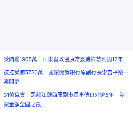
受賄逾1905萬 山東省政協原常委邊祥慧判囚12年
被控受賄5730萬 國家開發銀行原副行長李吉平案一
審開庭
31億巨貪！黑龍江雞西原副市長李傳良外逃6年 涉
案金額全國之最