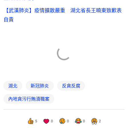
【武漢肺炎】疫情擴散嚴重 湖北省長王曉東致歉表
自責
湖北
新冠肺炎
反貪反腐
內地貪污行賄瀆職案
5
0
0
0
2