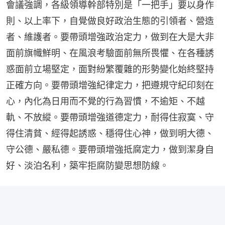
會議強調，各級領導幹部特別是「一把手」要以身作
則、以上率下，自覺做良好政治生態的引領者、營造
者、維護者。要帶頭增強政治定力，做到在大是大非
面前旗幟鮮明、在風浪考驗面前無所畏懼、在各種誘
惑面前立場堅定，面對紛繁覆雜的形勢變化始終堅持
正確方向。要帶頭增強紀律定力，把遵規守紀印刻在
心，內化為日用而不覺的行為習慣，不逾矩、不越
軌、不放縱。要帶頭增強道德定力，耐得住寂寞、守
得住清貧、經得起誘惑、穩得住心神，做到明大德、
守公德、嚴私德。要帶頭增強抵腐定力，做到潔身自
好、淡泊名利，築牢拒腐防變思想防線。