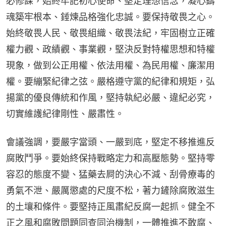
必修課，始終牢記初心使命、堅定理想信念，凝心鑄
魂築牢根本、錘煉品格強化忠誠。要保持敬畏之心。
始終敬畏人民、敬畏組織、敬畏法紀，牢固樹立正確
權力觀、政績觀、事業觀，堅決反對特權思想和特權
現象，做到公正用權、依法用權、為民用權、廉潔用
權。要繃緊紀律之弦。嚴格遵守黨的紀律和規矩，弘
揚黨的優良傳統和作風，堅持執紀必嚴、違紀必究，
切實維護紀律剛性、嚴肅性。
會議強調，要嚴字當頭、一嚴到底，堅定不移推進反
腐敗鬥爭。要始終保持戰略定力和高壓態勢。堅持零
容忍的態度不變、猛藥去屙的決心不減、刮骨療毒的
勇氣不泄、嚴厲懲處的尺度不松，著力鏟除腐敗滋生
的土壤和條件。要堅持正風肅紀反腐一起抓。健全不
正之風和腐敗問題同查同治機制，一體推進不敢腐、