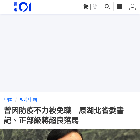
繁
|
简
中國
即時中國
曾因防疫不力被免職 原湖北省委書
記、正部級蔣超良落馬