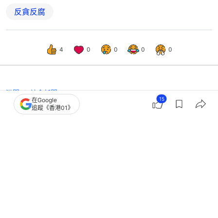
反貪反腐
4
0
0
0
0
港聞
社會新聞
15
在Google
機管局前高級經理認受賄330萬 區域
追蹤《香港01》
法院判充公600萬犯罪得益