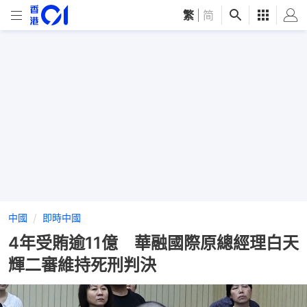
繁
|
简
中國
即時中國
4年受賄逾11億 華融國際原總經理白天
輝二審維持死刑判決