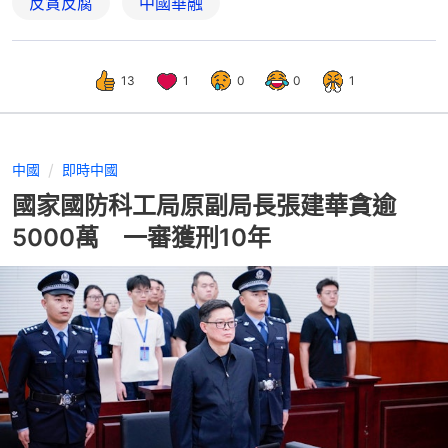
反貪反腐
中國華融
13
1
0
0
1
中國
即時中國
國家國防科工局原副局長張建華貪逾
5000萬 一審獲刑10年