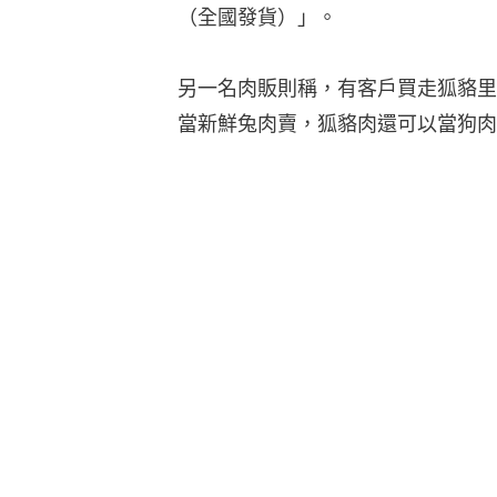
（全國發貨）」。
另一名肉販則稱，有客戶買走狐貉里
當新鮮兔肉賣，狐貉肉還可以當狗肉