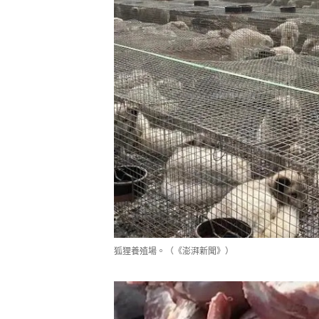
狐狸養殖場。（《澎湃新聞》）