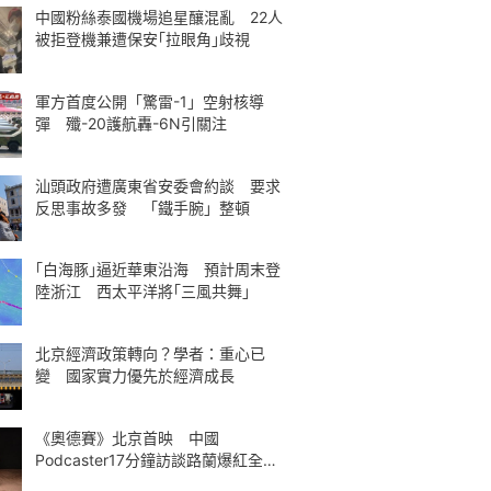
中國粉絲泰國機場追星釀混亂 22人
被拒登機兼遭保安｢拉眼角｣歧視
軍方首度公開「驚雷-1」空射核導
彈 殲-20護航轟-6N引關注
汕頭政府遭廣東省安委會約談 要求
反思事故多發 「鐵手腕」整頓
｢白海豚｣逼近華東沿海 預計周末登
陸浙江 西太平洋將｢三風共舞｣
北京經濟政策轉向？學者：重心已
變 國家實力優先於經濟成長
《奧德賽》北京首映 中國
Podcaster17分鐘訪談路蘭爆紅全球
熱議