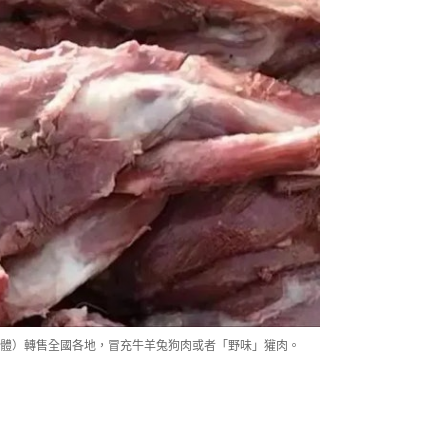
體）轉售全國各地，冒充牛羊兔狗肉或者「野味」獾肉。