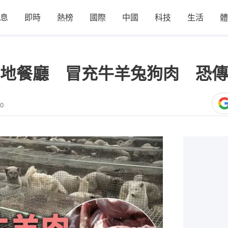
息
即時
熱榜
國際
中國
科技
生活
體
地餐廳 冒充牛羊兔狗肉 恐傳
40