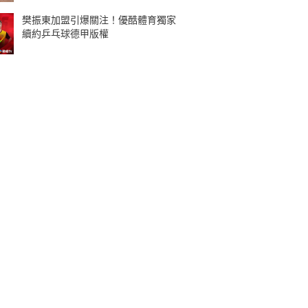
樊振東加盟引爆關注！優酷體育獨家
續約乒乓球德甲版權