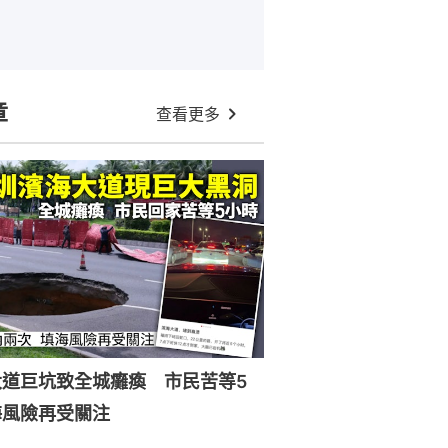
章
查看更多
大道巨坑致全城癱瘓 市民苦等5
海風險再受關注