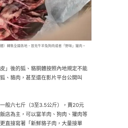
體）轉售全國各地，冒充牛羊兔狗肉或者「野味」獾肉。
皮」後的狐、貉胴體按照內地規定不能
狐、貉肉，甚至還在影片平台公開叫
般六七斤（3至3.5公斤），賣20元
飯店為主，可以當羊肉、狗肉、獾肉等
更直接寫著「新鮮貉子肉，大量接單