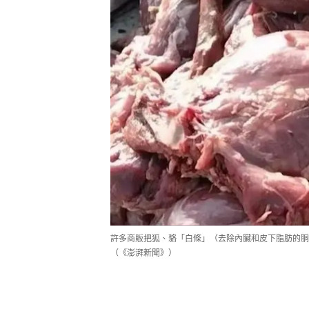
許多商販把狐、貉「白條」（去除內臟和皮下脂肪的胴
（《澎湃新聞》）