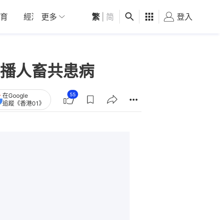
育
經濟
更多
01深圳
繁
觀點
|
简
健康
好食玩飛
登入
女
播人畜共患病
55
在Google
追蹤《香港01》