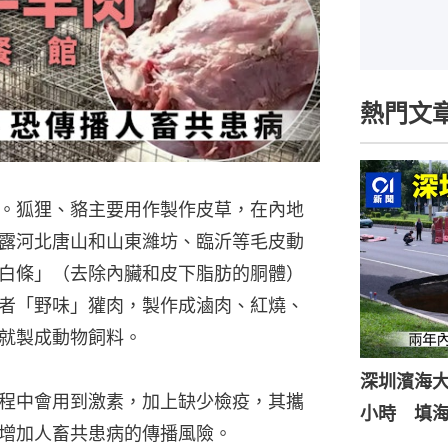
熱門文
。狐狸、貉主要用作製作皮草，在內地
露河北唐山和山東濰坊、臨沂等毛皮動
白條」（去除內臟和皮下脂肪的胴體）
者「野味」獾肉，製作成滷肉、紅燒、
就製成動物飼料。
深圳濱海
程中會用到激素，加上缺少檢疫，其攜
小時 填
增加人畜共患病的傳播風險。