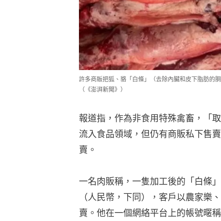
許多商販把狐、貉「白條」（去除內臟和皮下脂肪的胴
（《澎湃新聞》）
報道指，作為非食用特殊禽畜，「取
流入食品領域，但仍有商販私下售賣
賣。
一名肉販稱，一隻加工後的「白條」一
（人民幣，下同），客戶以農家樂、
賣。他在一個網絡平台上的帳號暱稱