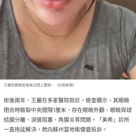
王麗割雙眼皮後無法閉上雙眼。（封面新聞）
術後兩年，王麗在多家醫院就診，檢查顯示，其眼瞼
閉合時瞼裂中央間隔1厘米，存在眼瞼外翻、眼瞼與球
結膜分離、淚道阻塞、角膜炎等問題。「美希」診所
一直拖延解決，她向蘇州當地衛健委投訴。