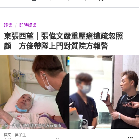
娛樂
即時娛樂
東張西望｜張偉文嚴重壓瘡遭疏忽照
顧 方俊帶隊上門對質院方報警
撰文：
吳子生