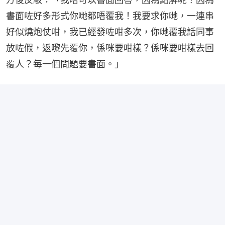
書面咗好多形式你哋都唔覆我！我要求你哋，一連串
好似燒炮仗咁，我已經發咗咁多次，你哋覆我話同事
放咗假，返嚟先覆你，係咪要咁樣？係咪要咁樣去回
覆人？每一個問題要書面。」