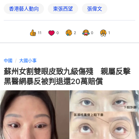
香港藝人動向
東張西望
張偉文
11
0
2
0
1
中國
大國小事
蘇州女割雙眼皮致九級傷殘 親屬反擊
黑醫網暴反被判退還20萬賠償