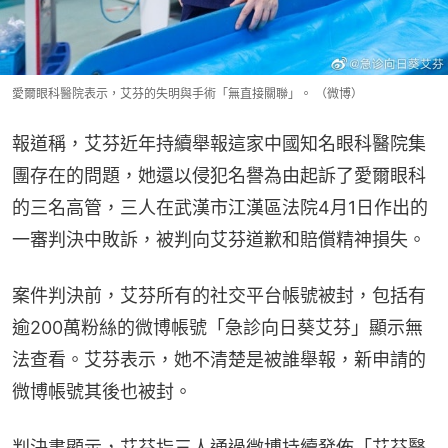
愛爾眼科醫院表示，艾芬的失明與手術「無直接關聯」。 （微博）
報道稱，艾芬近年持續舉報這家中國知名眼科醫院集
團存在的問題，她還以侵犯名譽為由起訴了愛爾眼科
的三名高管，三人在武漢市江漢區法院4月1日作出的
一審判決中敗訴，被判向艾芬道歉和賠償精神損失。
案件判決前，艾芬所有的社交平台帳號被封，包括有
逾200萬粉絲的微博帳號「急診向日葵艾芬」顯示無
法查看。艾芬表示，她不清楚是被誰舉報，新申請的
微博帳號其後也被封。
判決書顯示，艾芬指三人通過微博持續發佈「艾芬醫