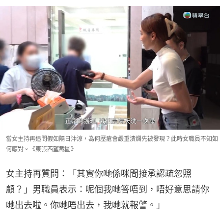
當女主持再追問假如隔日沖涼，為何壓瘡會嚴重潰爛先被發現？此時女職員不知如
何應對。《東張西望截圖》
女主持再質問：「其實你哋係咪間接承認疏忽照
顧？」男職員表示：呢個我哋答唔到，唔好意思請你
哋出去啦。你哋唔出去，我哋就報警。」