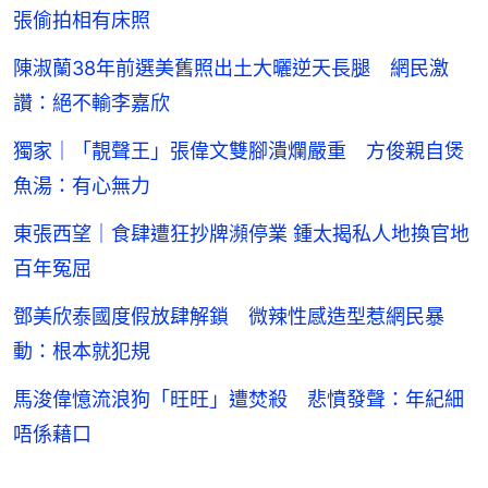
張偷拍相有床照
陳淑蘭38年前選美舊照出土大曬逆天長腿 網民激
讚：絕不輸李嘉欣
獨家｜「靚聲王」張偉文雙腳潰爛嚴重 方俊親自煲
魚湯：有心無力
東張西望｜食肆遭狂抄牌瀕停業 鍾太揭私人地換官地
百年冤屈
鄧美欣泰國度假放肆解鎖 微辣性感造型惹網民暴
動：根本就犯規
馬浚偉憶流浪狗「旺旺」遭焚殺 悲憤發聲：年紀細
唔係藉口