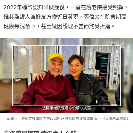
2022年確診認知障礙症後，一直在護老院接受照顧，
惟其監護人兼好友方俊近日發現，張偉文在院舍期間
健康每況愈下，甚至疑因護理不當而飽受折磨。
「靚聲王」張偉文疑遭護老院疏忽照顧 長期臥床致嚴重壓瘡 。《東張西望截圖》