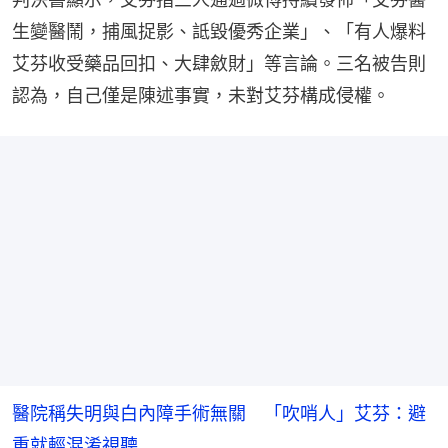
生變醫鬧，捕風捉影、詆毀優秀企業」、「有人爆料
艾芬收受藥品回扣、大肆斂財」等言論。三名被告則
認為，自己僅是陳述事實，未對艾芬構成侵權。
醫院稱失明與白內障手術無關 「吹哨人」艾芬：避
重就輕混淆視聽