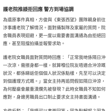
護老院推諉拒回應 警方到場協調
為還原事件真相，方俊與《東張西望》團隊親身前往
涉事護老院了解情況。面對攝製隊及家屬的質問，院
舍職員表現迴避，更一度以需要書面溝通為由拒絕回
應，甚至阻擋拍攝並報警求助。
護老院女職員面對質問時回應：「正常我哋係隔日沖
一次涼，需擦身都一樣，就算嗰位院友唔適合沖涼嘅
狀況，都係睇返佢個個人狀況係點樣，先至可以決定
到個護理方式嘅。」當女主持再追問假如隔日沖涼，
為何壓瘡會嚴重潰爛先被發現？此時女職員不知如何
應對，身邊男職員出口制止要求女主持書面溝通。
方俊反駁：「我唔可以書面回答，因為點解呢？因為