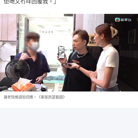
佢哋又冇咩回覆我。」
護老院推諉拒回應。《東張西望截圖》