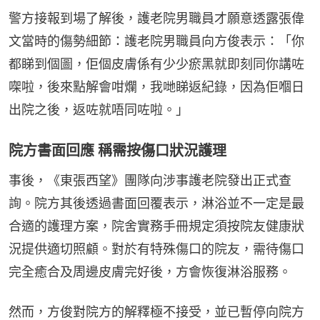
警方接報到場了解後，護老院男職員才願意透露張偉
文當時的傷勢細節：護老院男職員向方俊表示：「你
都睇到個圖，佢個皮膚係有少少瘀黑就即刻同你講咗
㗎啦，後來點解會咁爛，我哋睇返紀錄，因為佢嗰日
出院之後，返咗就唔同咗啦。」
院方書面回應 稱需按傷口狀況護理
事後，《東張西望》團隊向涉事護老院發出正式查
詢。院方其後透過書面回覆表示，淋浴並不一定是最
合適的護理方案，院舍實務手冊規定須按院友健康狀
況提供適切照顧。對於有特殊傷口的院友，需待傷口
完全癒合及周邊皮膚完好後，方會恢復淋浴服務。
然而，方俊對院方的解釋極不接受，並已暫停向院方