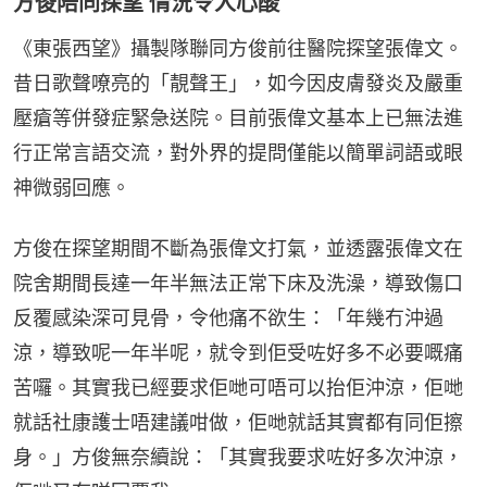
方俊陪同探望 情況令人心酸
《東張西望》攝製隊聯同方俊前往醫院探望張偉文。
昔日歌聲嘹亮的「靚聲王」，如今因皮膚發炎及嚴重
壓瘡等併發症緊急送院。目前張偉文基本上已無法進
行正常言語交流，對外界的提問僅能以簡單詞語或眼
神微弱回應。
方俊在探望期間不斷為張偉文打氣，並透露張偉文在
院舍期間長達一年半無法正常下床及洗澡，導致傷口
反覆感染深可見骨，令他痛不欲生：「年幾冇沖過
涼，導致呢一年半呢，就令到佢受咗好多不必要嘅痛
苦囉。其實我已經要求佢哋可唔可以抬佢沖涼，佢哋
就話社康護士唔建議咁做，佢哋就話其實都有同佢擦
身。」方俊無奈續說：「其實我要求咗好多次沖涼，