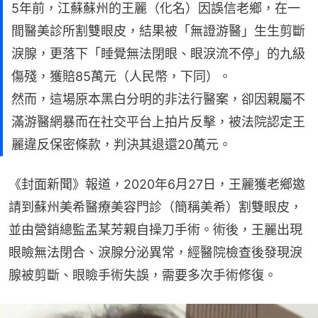
5年前，江蘇蘇州的王麗（化名）因誤信老鄉，在一
間醫美診所割雙眼皮，結果被「無證游醫」生生剪斷
淚腺，更落下「睡覺無法閉眼、眼淚流不停」的九級
傷殘，獲賠85萬元（人民幣，下同）。
然而，這場原本黑白分明的非法行醫案，卻因親屬不
滿游醫網暴而在社交平台上拍片反擊，被法院認定王
麗違反保密條款，判決其退還20萬元。
《封面新聞》報道，2020年6月27日，王麗獲老鄉邀
請到蘇州美希醫療美容門診（簡稱美希）割雙眼皮，
並由營銷總監孟某芳親自操刀手術。術後，王麗出現
眼瞼無法閉合、淚腺分泌異常，經醫院檢查後發現淚
腺被剪斷、眼瞼手術失誤，需要多次手術修復。