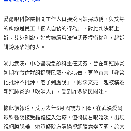
愛爾眼科醫院相關工作人員接受內媒採訪稱，與艾芬
的糾紛是員工「個人自發的行為」，對此判決將上
訴。艾芬則說，她會繼續用法律武器捍衛權利，起訴
誹謗誣陷她的人。
湖北武漢市中心醫院急診科主任艾芬，曾在新冠肺炎
初期在微信群組提醒民眾小心病毒，更曾直言「我管
他批評不批評，老子到處說」，跟李文亮一起被稱為
新冠肺炎的「吹哨人」，受到許多網民關注。
據此前報道，艾芬去年5月因視力下降，在武漢愛爾
眼科醫院接受晶體植入治療，但術後右眼暗淡，出現
視網膜脱離。她質疑院方隱瞞視網膜病變問題，誇大