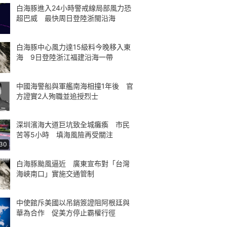
白海豚進入24小時警戒線局部風力恐
超巴威 最快周日登陸浙閩沿海
白海豚中心風力達15級料今晚移入東
海 9日登陸浙江福建沿海一帶
中國海警船與軍艦南海相撞1年後 官
方證實2人殉職並追授烈士
深圳濱海大道巨坑致全城癱瘓 市民
苦等5小時 填海風險再受關注
:30
白海豚颱風逼近 廣東宣布對「台灣
海峽南口」實施交通管制
中使館斥美國以吊銷簽證阻阿根廷與
華為合作 促美方停止霸權行徑