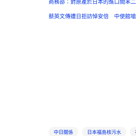
商務部：對原產於日本的進口間苯二
蔡英文傳遭日拒訪悼安倍 中使館嗆
中日關係
日本福島核污水