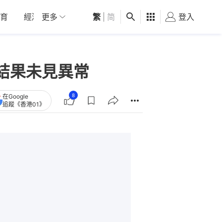
育
經濟
更多
01深圳
繁
觀點
|
简
健康
好食玩飛
登入
女
結果未見異常
8
在Google
追蹤《香港01》