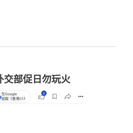
外交部促日勿玩火
8
在Google
追蹤《香港01》