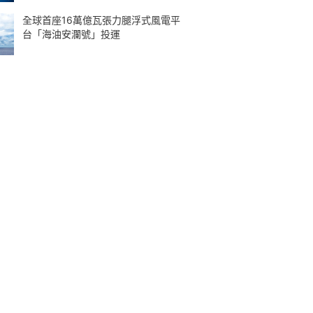
全球首座16萬億瓦張力腿浮式風電平
台「海油安瀾號」投運