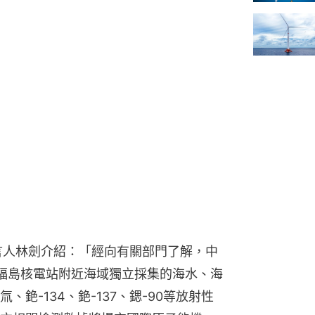
言人林劍介紹：「經向有關部門了解，中
福島核電站附近海域獨立採集的海水、海
銫-134、銫-137、鍶-90等放射性