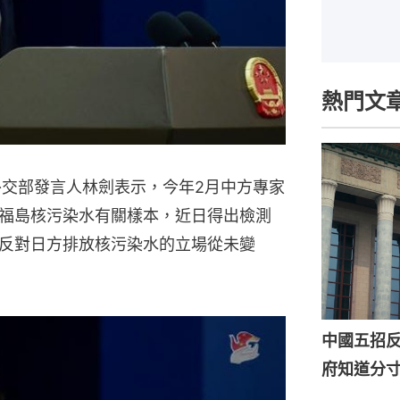
熱門文
外交部發言人林劍表示，今年2月中方專家
福島核污染水有關樣本，近日得出檢測
反對日方排放核污染水的立場從未變
中國五招
府知道分