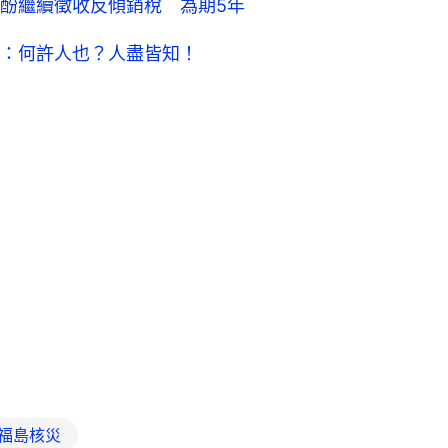
酚繼續徵收反傾銷稅 為期5年
：何許人也？人盡皆知！
福島核災