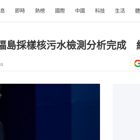
息
即時
熱榜
國際
中國
科技
生活
體
福島採樣核污水檢測分析完成 
15