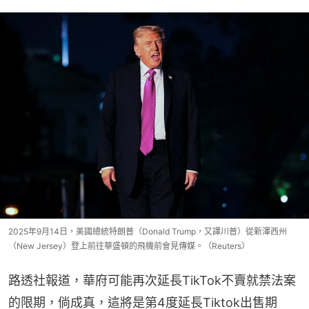
2025年9月14日，美國總統特朗普（Donald Trump，又譯川普）從新澤西州
（New Jersey）登上前往華盛頓的飛機前會見傳媒。（Reuters）
路透社報道，華府可能再次延長TikTok不賣就禁法案
的限期，倘成真，這將是第4度延長Tiktok出售期