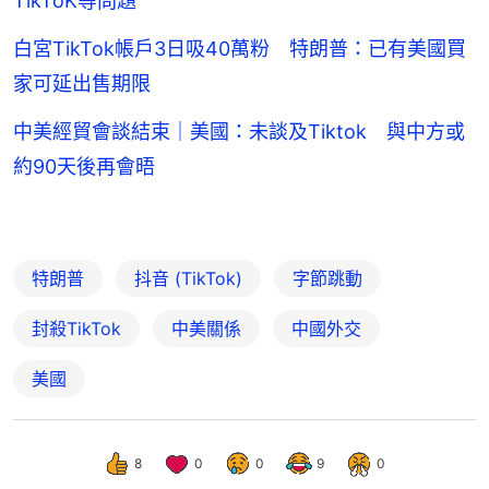
TikToK等問題
白宮TikTok帳戶3日吸40萬粉 特朗普：已有美國買
家可延出售期限
中美經貿會談結束｜美國：未談及Tiktok 與中方或
約90天後再會晤
特朗普
抖音 (TikTok)
字節跳動
封殺TikTok
中美關係
中國外交
美國
8
0
0
9
0