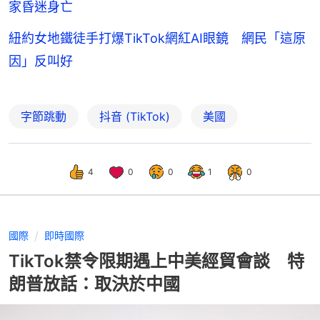
家昏迷身亡
紐約女地鐵徒手打爆TikTok網紅AI眼鏡 網民「這原
因」反叫好
字節跳動
抖音 (TikTok)
美國
4
0
0
1
0
國際
即時國際
TikTok禁令限期遇上中美經貿會談 特
朗普放話：取決於中國