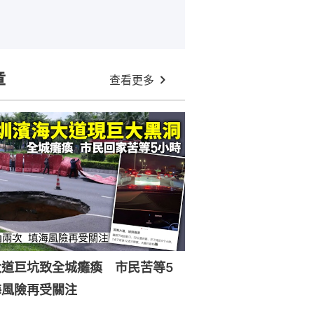
章
查看更多
大道巨坑致全城癱瘓 市民苦等5
海風險再受關注