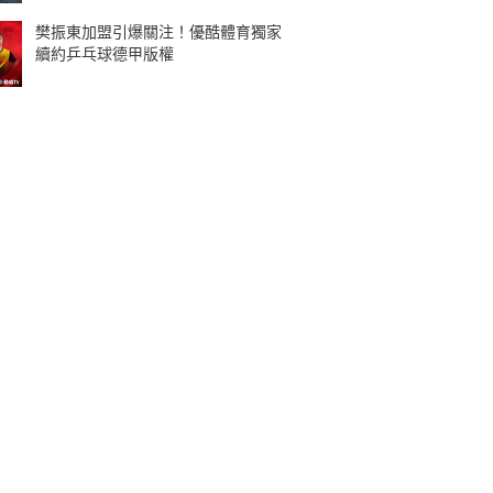
樊振東加盟引爆關注！優酷體育獨家
續約乒乓球德甲版權