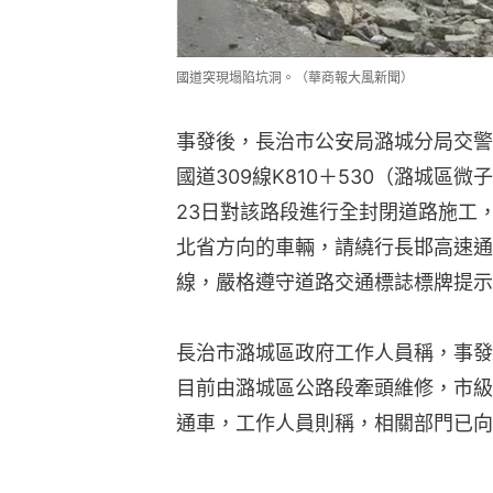
國道突現塌陷坑洞。（華商報大風新聞）
事發後，長治市公安局潞城分局交警
國道309線K810＋530（潞城區
23日對該路段進行全封閉道路施工
北省方向的車輛，請繞行長邯高速通
線，嚴格遵守道路交通標誌標牌提示
長治市潞城區政府工作人員稱，事發
目前由潞城區公路段牽頭維修，市級
通車，工作人員則稱，相關部門已向