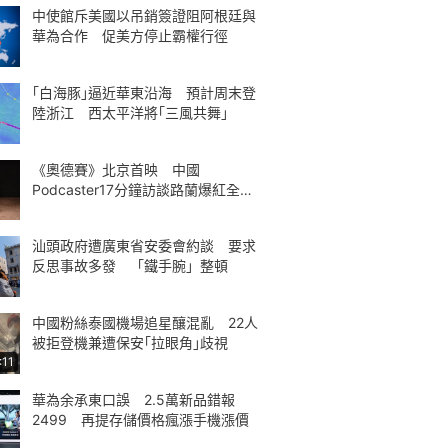
中使館斥美國以吊銷簽證阻阿根廷與
華為合作 促美方停止霸權行徑
｢白海豚｣逼近華東沿海 預計周末登
陸浙江 西太平洋將｢三風共舞｣
《奧德賽》北京首映 中國
Podcaster17分鐘訪談路蘭爆紅全球
熱議
汕頭政府遭廣東省安委會約談 要求
反思事故多發 「鐵手腕」整頓
中國粉絲泰國機場追星釀混亂 22人
被拒登機兼遭保安｢拉眼角｣歧視
:11
華為余承東口誤 2.5萬新品錯報
2499 再提存儲價格瘋漲手機漲價