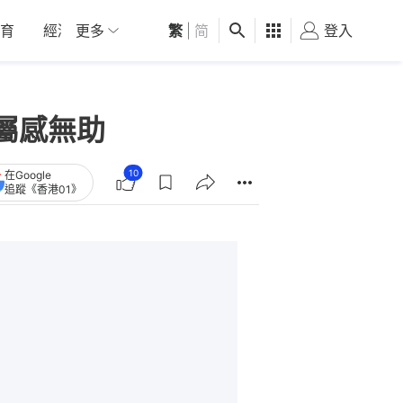
育
經濟
更多
01深圳
繁
觀點
|
简
健康
好食玩飛
登入
女
屬感無助
10
在Google
追蹤《香港01》