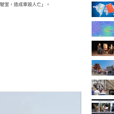
駛室，造成車毀人亡」。
01