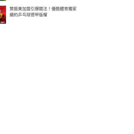
樊振東加盟引爆關注！優酷體育獨家
續約乒乓球德甲版權