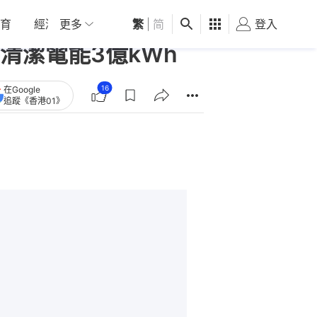
育
經濟
更多
01深圳
繁
觀點
|
简
健康
好食玩飛
登入
女
清潔電能3億kWh
16
在Google
追蹤《香港01》