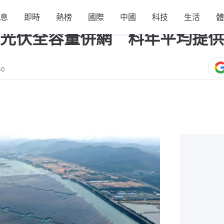
息
即時
熱榜
國際
中國
科技
生活
體
光伏全容量併網 料年平均提供
30