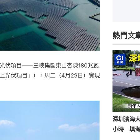
熱門文
光伏項目——三峽集團東山杏陳180兆瓦
上光伏項目」），周二（4月29日）實現
深圳濱海
小時 填