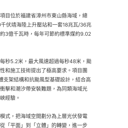
項目位於福建省漳州市東山縣海域，總
0千伏靖海陸上升壓站和一套18兆瓦/36兆
3億千瓦時，每年可節約標準煤約9.02
秒5.2米，最大風速超過每秒48米，颱
性和施工技術提出了極高要求。項目團
體支架結構和抗颱風型基礎設計，結合高
衝擊和潮汐帶安裝難題，為同類海域光
峽經驗。
模式，把海域空間劃分為上層光伏發電
從「平面」到「立體」的轉變，進一步