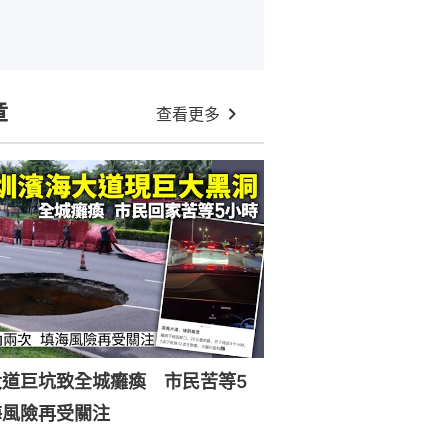
章
查看更多
大道巨坑致全城癱瘓 市民苦等5
海風險再受關注