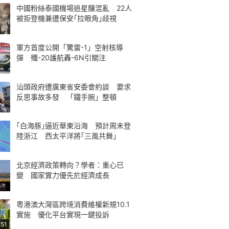
中國粉絲泰國機場追星釀混亂 22人
被拒登機兼遭保安｢拉眼角｣歧視
軍方首度公開「驚雷-1」空射核導
彈 殲-20護航轟-6N引關注
汕頭政府遭廣東省安委會約談 要求
反思事故多發 「鐵手腕」整頓
｢白海豚｣逼近華東沿海 預計周末登
陸浙江 西太平洋將｢三風共舞｣
北京經濟政策轉向？學者：重心已
變 國家實力優先於經濟成長
粵港澳大灣區跨境消費維權新規10.1
實施 優化平台實現一鍵投訴
:51