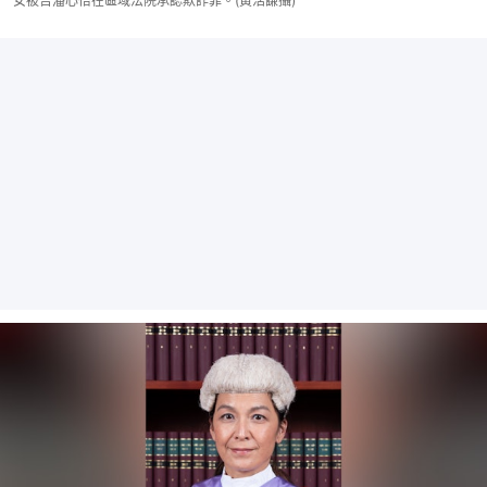
女被告潘心怡在區域法院承認欺詐罪。(黃浩謙攝)