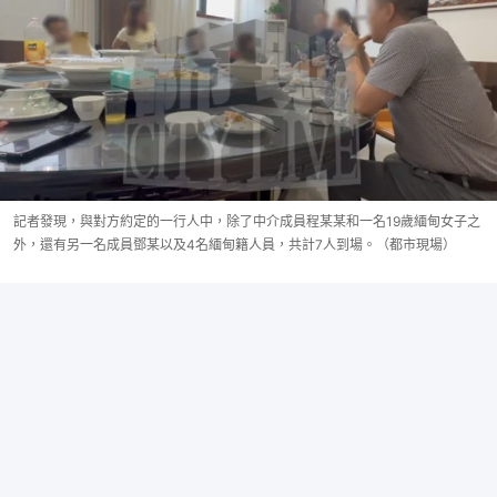
記者發現，與對方約定的一行人中，除了中介成員程某某和一名19歲緬甸女子之
外，還有另一名成員鄧某以及4名緬甸籍人員，共計7人到場。（都市現場）