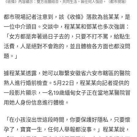
《收條》內容顯示：雙方自願結合，共同生活，無任何人強迫。（都市現場）
都市現場記者注意到，該《收條》落款為翁某某，是
一位中介頭目。交談中，程某某和鄧某也多次強調：
「女方都是奔著過日子去的，只要不打不罵，給點生
活費，人是絕對不會跑的，並且體檢各方面也都沒問
題。」
據程某某透露，她可以聯繫安徽省六安市轄區的醫院
熟人進行婚前檢查。5月22日，程某某向記者提供的
一段影片顯示，一名19歲緬甸女子正在當地某醫院冒
用她人身份信息進行體檢。
「在小孩沒出世這段時間，你要保護好隱私，只要懷
孕了，寶寶一生，任何人舉報都沒事。」程某某說，