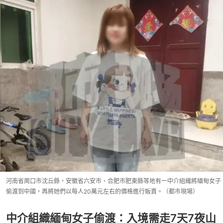
河南省周口市沈丘縣，安徽省六安市、合肥市肥東縣等地有一中介組織將緬甸女子
偷渡到中國，再將她們以每人20萬元左右的價格進行販賣。（都市現場）
中介組織緬甸女子偷渡：入境需走7天7夜山