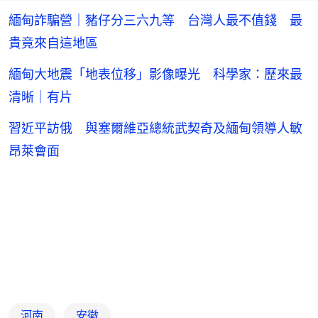
緬甸詐騙營｜豬仔分三六九等 台灣人最不值錢 最
貴竟來自這地區
緬甸大地震「地表位移」影像曝光 科學家：歷來最
清晰｜有片
習近平訪俄 與塞爾維亞總統武契奇及緬甸領導人敏
昂萊會面
河南
安徽