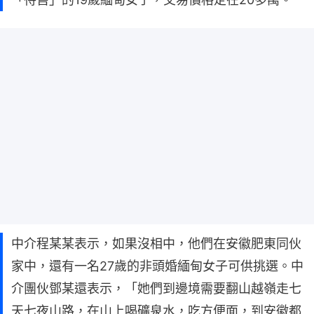
中介程某某表示，如果沒相中，他們在安徽肥東同伙
家中，還有一名27歲的非頭婚緬甸女子可供挑選。中
介團伙鄧某還表示，「她們到邊境需要翻山越嶺走七
天七夜山路，在山上喝礦泉水，吃方便面，到安徽都