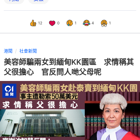
12
0
1
4
1
港聞
社會新聞
美容師騙兩女到緬甸KK園區 求情稱其
父很擔心 官反問人哋父母呢