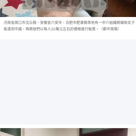
河南省周口市沈丘縣，安徽省六安市、合肥市肥東縣等地有一中介組織將緬甸女子
偷渡到中國，再將她們以每人20萬元左右的價格進行販賣。（都市現場）