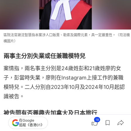
區院法官謝沈智慧指本案涉人口販賣、勒索及國際元素，具一定嚴重性。（司法機
構圖片）
兩事主分別失業或任兼職模特兒
案情指，兩名事主分別是24歲姓彭和21歲姓廖的女
子，彭當時失業，廖則在Instagram上接工作的兼職
模特兒。二人分別自2023年10月及2024年10月起認
識被告。
被告問有否興趣去加拿大及日本旅行
18
在Google
在2024年11月下旬，彭、廖及被告在尖沙咀一起吃晚
追蹤《香港01》