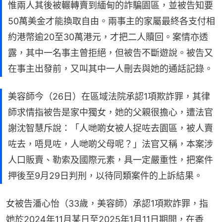
惟兩人其後被輾轉賣到緬甸的詐騙園區，並被告知要
50萬美金才能換取自由。兩事主的家屬最終各支付相
約港幣逾20至30萬港元，才把二人贖回。案情亦透
露，其中一名事主曾拒絕，但被告不斷遊說。被告又
在事主出發前，又叫其中一人刪去與她的通話記錄。
美容師今（26日）在區域法院承認1項欺詐罪，其律
師求情指被告是家中獨女，她的父親很擔心，遭法官
謝沈智慧斥說：「人哋啲女被人捉咗去園區，被人賣
咗去，唔見咗，人哋啲父母呢？」法官又稱，本案涉
人口販賣、勒索及國際元素，具一定嚴重性，把案件
押後至9月29日判刑，以待同類案件的上訴結果。
女被告潘心怡（33歲，美容師）承認1項欺詐罪，指
她於2024年11月某日至2025年1月11日期間，在香