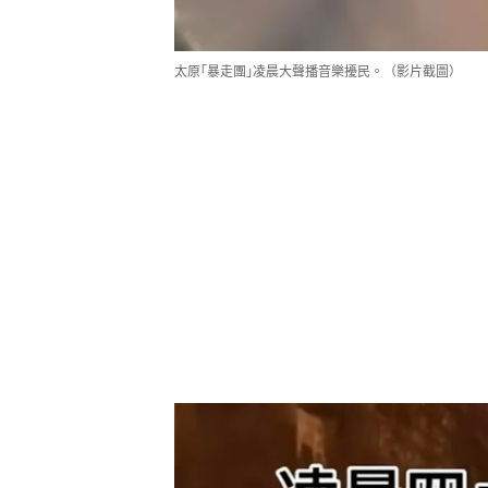
太原｢暴走團｣凌晨大聲播音樂擾民。（影片截圖）