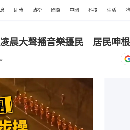
息
即時
熱榜
國際
中國
科技
生活
體
｣凌晨大聲播音樂擾民 居民呻
41