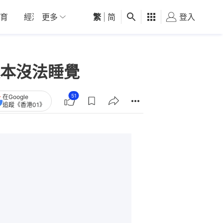
育
經濟
更多
01深圳
繁
觀點
|
简
健康
好食玩飛
登入
女
根本沒法睡覺
51
在Google
追蹤《香港01》