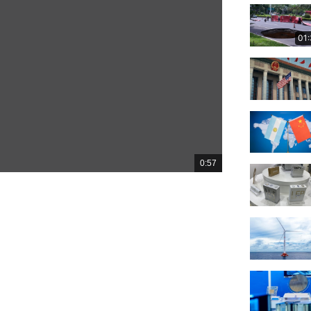
01
0:57
總
共
時
間