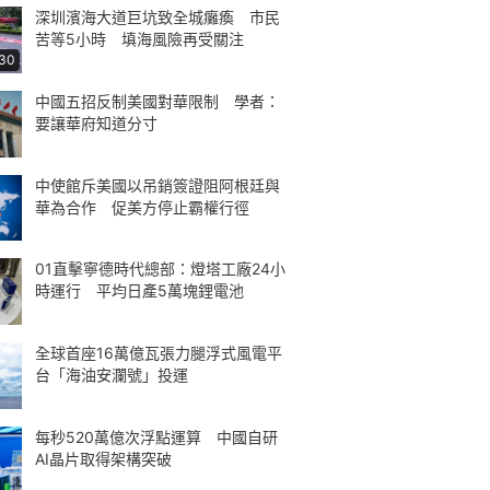
深圳濱海大道巨坑致全城癱瘓 市民
苦等5小時 填海風險再受關注
:30
中國五招反制美國對華限制 學者：
要讓華府知道分寸
中使館斥美國以吊銷簽證阻阿根廷與
華為合作 促美方停止霸權行徑
01直擊寧德時代總部：燈塔工廠24小
時運行 平均日產5萬塊鋰電池
全球首座16萬億瓦張力腿浮式風電平
台「海油安瀾號」投運
每秒520萬億次浮點運算 中國自研
AI晶片取得架構突破