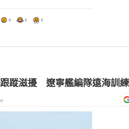
0
0
0
跟蹤滋擾 遼寧艦編隊遠海訓練
00