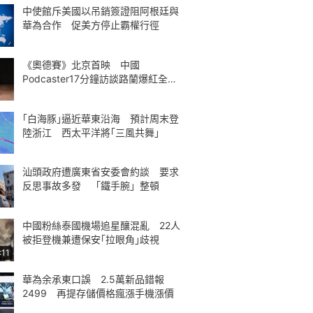
中使館斥美國以吊銷簽證阻阿根廷與
華為合作 促美方停止霸權行徑
《奧德賽》北京首映 中國
Podcaster17分鐘訪談路蘭爆紅全球
熱議
｢白海豚｣逼近華東沿海 預計周末登
陸浙江 西太平洋將｢三風共舞｣
汕頭政府遭廣東省安委會約談 要求
反思事故多發 「鐵手腕」整頓
中國粉絲泰國機場追星釀混亂 22人
被拒登機兼遭保安｢拉眼角｣歧視
:11
華為余承東口誤 2.5萬新品錯報
2499 再提存儲價格瘋漲手機漲價