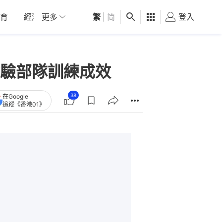
育
經濟
更多
01深圳
繁
觀點
|
简
健康
好食玩飛
登入
女
驗部隊訓練成效
38
在Google
追蹤《香港01》