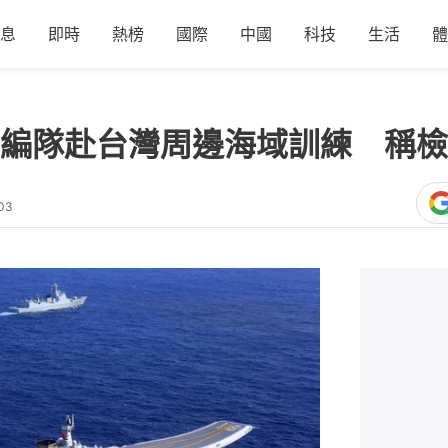
息
即時
熱榜
國際
中國
科技
生活
體
編隊赴台灣周邊海域訓練 稱檢
03