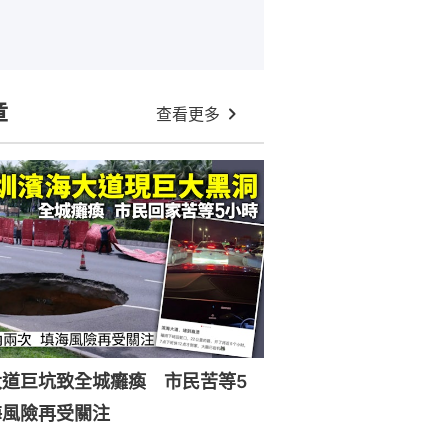
章
查看更多
大道巨坑致全城癱瘓 市民苦等5
海風險再受關注