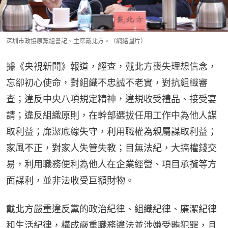
深圳市政協原黨組書記、主席戴北方。（網絡圖片）
據《央視新聞》報道，經查，戴北方喪失理想信念，
忘卻初心使命，對組織不忠誠不老實，對抗組織審
查；違反中央八項規定精神，違規收受禮品、接受宴
請；違反組織原則，在幹部選拔任用工作中為他人謀
取利益；廉潔底線失守，利用職權為親屬謀取利益；
家風不正，對家人失管失教；目無法紀，大搞權錢交
易，利用職務便利為他人在企業經營、項目承攬等方
面謀利，並非法收受巨額財物。
戴北方嚴重違反黨的政治紀律、組織紀律、廉潔紀律
和生活紀律，構成嚴重職務違法並涉嫌受賄犯罪，且