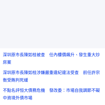
深圳原市長陳如桂被查 任內樓價飆升、發生重大炒
房案
深圳原市長陳如桂涉嫌嚴重違紀違法受查 前任許宗
衡受賄判死緩
不點名評恒大債務危機 發改委：市場自我調節不礙
中資境外債市場