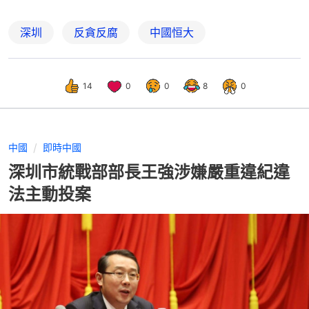
深圳
反貪反腐
中國恒大
14
0
0
8
0
中國
即時中國
深圳市統戰部部長王強涉嫌嚴重違紀違
法主動投案