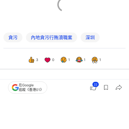
貪污
內地貪污行賄瀆職案
深圳
3
0
1
1
1
22
在Google
中國
即時中國
追蹤《香港01》
港人稱深圳祖屋遭｢神秘遺囑｣強搶維權
無果 確權公章誰蓋上竟成謎