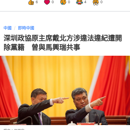
6
0
0
4
0
中國
即時中國
深圳政協原主席戴北方涉違法違紀遭開
除黨籍 曾與馬興瑞共事