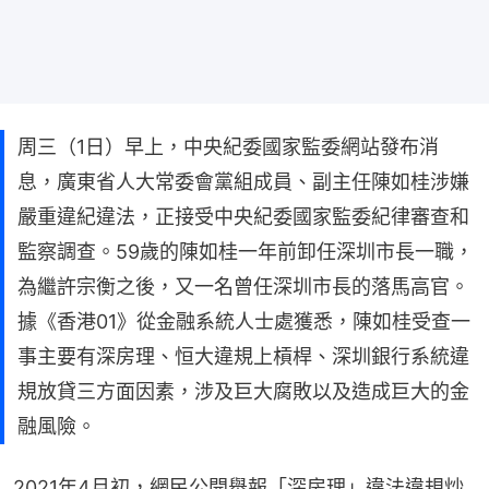
周三（1日）早上，中央紀委國家監委網站發布消
息，廣東省人大常委會黨組成員、副主任陳如桂涉嫌
嚴重違紀違法，正接受中央紀委國家監委紀律審查和
監察調查。59歲的陳如桂一年前卸任深圳市長一職，
為繼許宗衡之後，又一名曾任深圳市長的落馬高官。
據《香港01》從金融系統人士處獲悉，陳如桂受查一
事主要有深房理、恒大違規上槓桿、深圳銀行系統違
規放貸三方面因素，涉及巨大腐敗以及造成巨大的金
融風險。
2021年4月初，網民公開舉報「深房理」違法違規炒