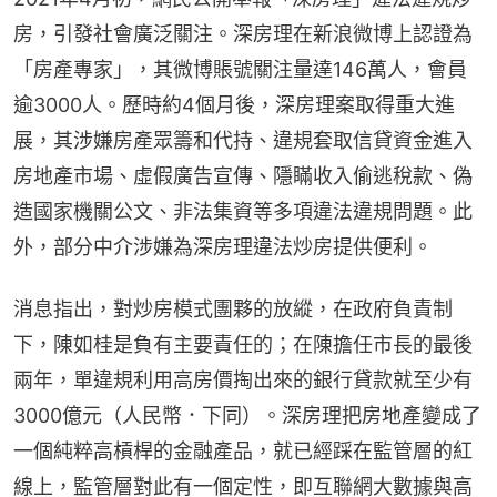
房，引發社會廣泛關注。深房理在新浪微博上認證為
「房產專家」，其微博賬號關注量達146萬人，會員
逾3000人。歷時約4個月後，深房理案取得重大進
展，其涉嫌房產眾籌和代持、違規套取信貸資金進入
房地產市場、虛假廣告宣傳、隱瞞收入偷逃稅款、偽
造國家機關公文、非法集資等多項違法違規問題。此
外，部分中介涉嫌為深房理違法炒房提供便利。
消息指出，對炒房模式團夥的放縱，在政府負責制
下，陳如桂是負有主要責任的；在陳擔任市長的最後
兩年，單違規利用高房價掏出來的銀行貸款就至少有
3000億元（人民幣．下同）。深房理把房地產變成了
一個純粹高槓桿的金融產品，就已經踩在監管層的紅
線上，監管層對此有一個定性，即互聯網大數據與高