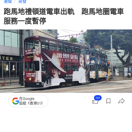
港聞
突發
跑馬地禮頓道電車出軌 跑馬地圏電車
服務一度暫停
101
在Google
追蹤《香港01》
撰文：
黃偉民
出版：
2026-07-30 11:29
更新：
2026-07-30 17:58