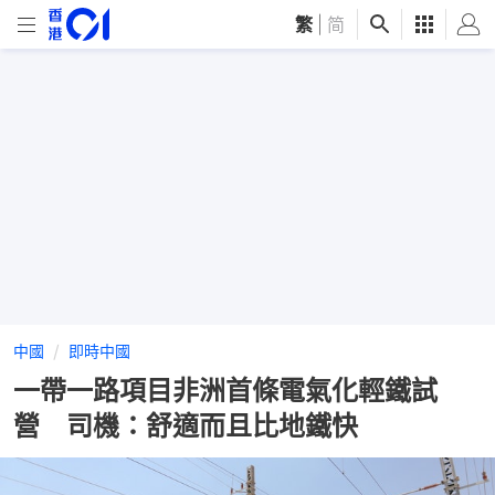
繁
|
简
中國
即時中國
一帶一路項目非洲首條電氣化輕鐵試
營 司機：舒適而且比地鐵快