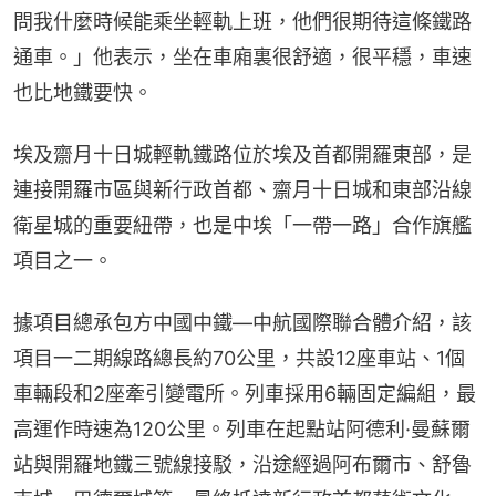
問我什麼時候能乘坐輕軌上班，他們很期待這條鐵路
通車。」他表示，坐在車廂裏很舒適，很平穩，車速
也比地鐵要快。
埃及齋月十日城輕軌鐵路位於埃及首都開羅東部，是
連接開羅市區與新行政首都、齋月十日城和東部沿線
衛星城的重要紐帶，也是中埃「一帶一路」合作旗艦
項目之一。
據項目總承包方中國中鐵—中航國際聯合體介紹，該
項目一二期線路總長約70公里，共設12座車站、1個
車輛段和2座牽引變電所。列車採用6輛固定編組，最
高運作時速為120公里。列車在起點站阿德利·曼蘇爾
站與開羅地鐵三號線接駁，沿途經過阿布爾市、舒魯