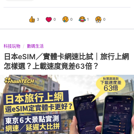
3
0
0
1
0
科技玩物
數碼生活
日本eSIM／實體卡網速比試｜旅行上網
怎樣選？上載速度竟差63倍？