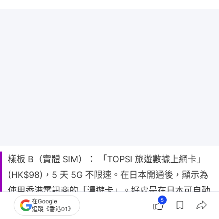
樣板 B（實體 SIM）： 「TOPSI 旅遊數據上網卡」
(HK$98)，5 天 5G 不限速。在日本開通後，顯示為
使用香港電訊商的「漫遊卡」。好處是在日本可自動
5
在Google
切換 SoftBank 或 KDDI 兩個電訊商，減少「圈外」
追蹤《香港01》