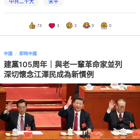
中共二十大
宋平
73
3
2
0
0
中國
即時中國
建黨105周年｜與老一輩革命家並列
深切懷念江澤民成為新慣例