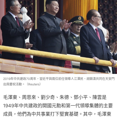
2019年中共建政70周年，習近平與兩位前任領導人江澤民、胡錦濤共同在天安門
出席慶祝活動。（Reuters）
毛澤東、周恩來、劉少奇、朱德、鄧小平、陳雲是
1949年中共建政的開國元勳和第一代領導集體的主要
成員，他們為中共事業打下堅實基礎。其中，毛澤東