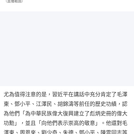
（直播截圖）
尤為值得注意的是，習近平在講話中充分肯定了毛澤
東、鄧小平、江澤民、胡錦濤等前任的歷史功績，認
為他們「為中華民族偉大復興建立了彪炳史冊的偉大
功勳」，並且「向他們表示崇高的敬意」。他還對毛
澤東、周恩來、劉少奇、朱德、鄧小平、陳雲同志等