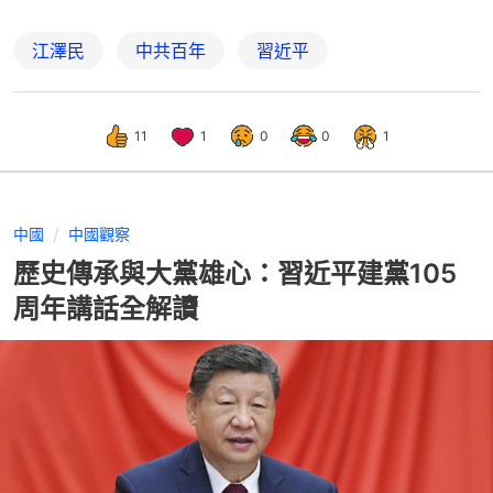
江澤民
中共百年
習近平
11
1
0
0
1
中國
中國觀察
歷史傳承與大黨雄心：習近平建黨105
周年講話全解讀