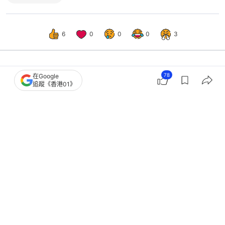
6
0
0
0
3
78
在Google
中國
即時中國
追蹤《香港01》
建黨105周年｜習近平側重部署未來發
展 學者：或為二十一大鋪墊