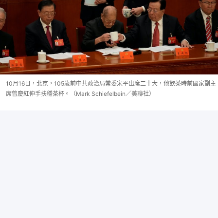
10月16日，北京，105歲前中共政治局常委宋平出席二十大，他飲茶時前國家副主
席曾慶紅伸手扶穩茶杯。（Mark Schiefelbein／美聯社）