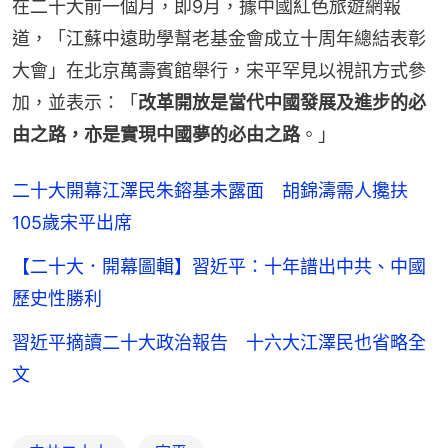
在二十大前一個月，即9月，據中國紅色旅遊網報
道，「江蘇中遠助學幫老基金會成立十周年總結表彰
大會」在北京萬壽賓館舉行，宋平罕見以視訊方式參
加，並表示：「
改革開放是當代中國發展及進步的必
由之路，亦是實現中國夢的必由之路
。」
二十大開幕江澤民朱鎔基未露面 胡錦濤需人攙扶
105歲宋平出席
【二十大．開幕圖輯】習近平：十年譜出中共、中國
歷史性勝利
習近平摘讀二十大政治報告 十六大江澤民也省略全
文