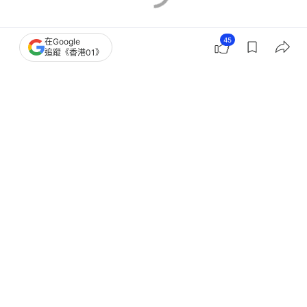
45
在Google
追蹤《香港01》
英國
倫敦
巴勒斯坦
示威
17
0
2
9
7
國際
即時國際
美籍華裔地震學家據報在華被拘近2年
北京：不存在不當拘押