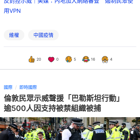
反封控示威｜美媒：內地加大網絡審查 遏制民眾使
用VPN
維權
中國疫情
20
0
5
16
4
國際
即時國際
倫敦民眾示威聲援「巴勒斯坦行動」
逾500人因支持被禁組織被捕