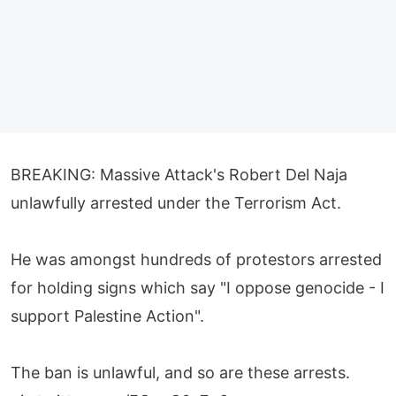
BREAKING: Massive Attack's Robert Del Naja
unlawfully arrested under the Terrorism Act.
He was amongst hundreds of protestors arrested
for holding signs which say "I oppose genocide - I
support Palestine Action".
The ban is unlawful, and so are these arrests.
pic.twitter.com/FOgvC0z7x2