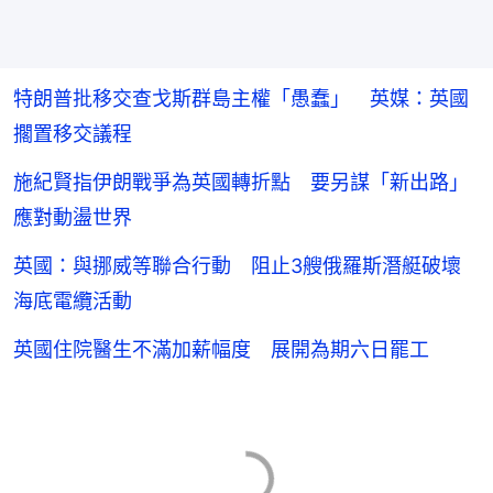
特朗普批移交查戈斯群島主權「愚蠢」 英媒：英國
擱置移交議程
施紀賢指伊朗戰爭為英國轉折點 要另謀「新出路」
應對動盪世界
英國：與挪威等聯合行動 阻止3艘俄羅斯潛艇破壞
海底電纜活動
英國住院醫生不滿加薪幅度 展開為期六日罷工