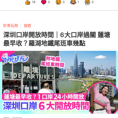
18
0
0
1
0
好食玩飛
旅遊
深圳口岸開放時間｜6大口岸過關 蓮塘
最早收？羅湖地鐵尾班車幾點