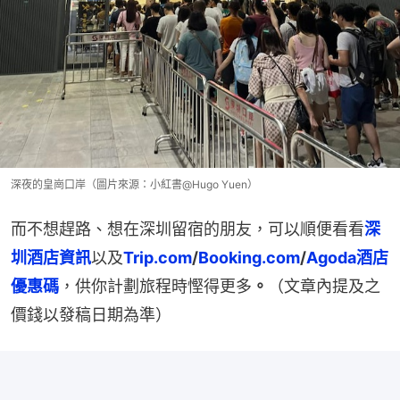
深夜的皇崗口岸（圖片來源：小紅書@Hugo Yuen）
而不想趕路、想在深圳留宿的朋友，可以順便看看
深
圳酒店資訊
以及
Trip.com
/
Booking.com
/
Agoda酒店
優惠碼
，供你計劃旅程時慳得更多
。
（文章內提及之
價錢以發稿日期為準）