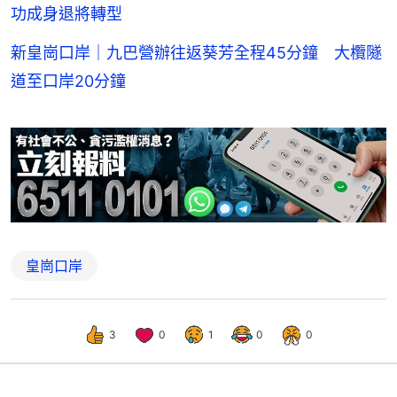
功成身退將轉型
新皇崗口岸｜九巴營辦往返葵芳全程45分鐘 大欖隧
道至口岸20分鐘
皇崗口岸
3
0
1
0
0