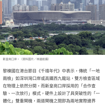
新皇崗口岸。（資料圖片／林遠航攝）
黎棟國在港台節目《千禧年代》中表示，傳統「一地
兩檢」如深圳灣口岸或高鐵西九龍站，雙方檢查區域
在物理上依然分開，而新皇崗口岸採用的「合作查
驗、一次放行」模式，硬件上設計了具突破性的「一
體化」雙重閘機，兩道閘機之間即為兩地實際邊界