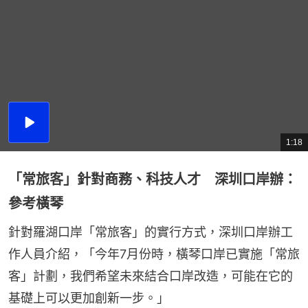
播
放
1:18
總
影
共
片
時
間
「常旅客」針對商務、科技人才 深圳口岸辦：
參考橫琴
針對羅湖口岸「常旅客」的實行方式，深圳口岸辦工
作人員介紹，「今年7月份時，橫琴口岸已實施「常旅
客」計劃，我們希望未來結合口岸改造，可能在它的
基礎上可以更加創新一步。」