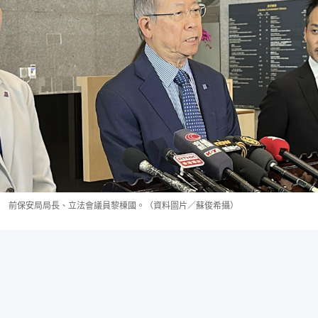
前保安局局長、立法會議員黎棟國。（資料圖片／蘇俊希攝）