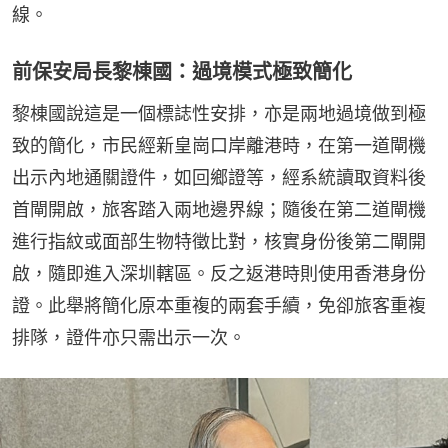
線。
前保安局長黎棟國：過境模式極致簡化
黎棟國說這是一個標誌性安排，亦是兩地過境做到極
致的簡化，市民經新皇崗口岸離港時，在第一道閘機
出示內地通關證件，如回鄉證等，經系統讀取資料後
首閘開啟，旅客踏入兩地邊界線；隨後在第二道閘機
進行指紋或面部生物特徵比對，核實身份後第二閘開
啟，隨即進入深圳轄區。反之返港時則使用香港身份
證。此舉將簡化原本重複的兩套手續，免卻旅客重複
排隊，證件亦只需出示一次。