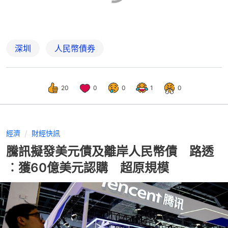
深圳
人民幣債券
20
0
0
1
0
經濟
財經快訊
騰訊擬發美元債及離岸人民幣債 路透
︰獲60億美元認購 超原規模