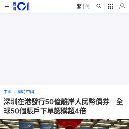
繁
|
简
中國
即時中國
深圳在港發行50億離岸人民幣債券 全
球50個賬戶下單認購超4倍