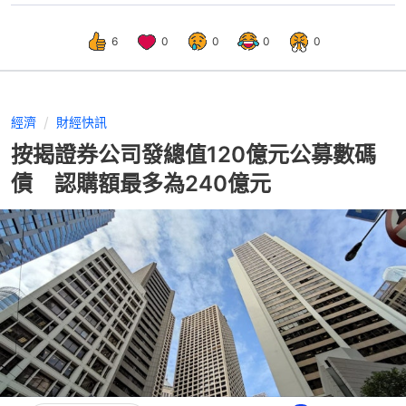
6
0
0
0
0
經濟
財經快訊
按揭證券公司發總值120億元公募數碼
債 認購額最多為240億元