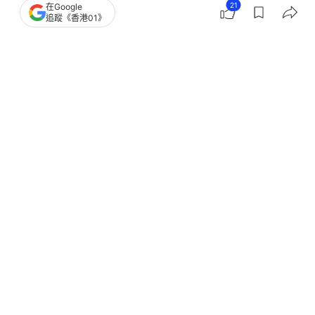
21
在Google
追蹤《香港01》
撰文：
張偉倫
出版：
2026-06-11 16:46
更新：
2026-06-11 16:46
按揭證券公司今日（11日）宣布，在其300億美元中
期債券發行計劃下，成功為總額約120億港元等值的