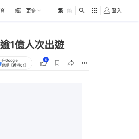
育
經濟
更多
01深圳
繁
觀點
|
简
健康
好食玩飛
登入
女
逾1億人次出遊
5
在Google
追蹤《香港01》