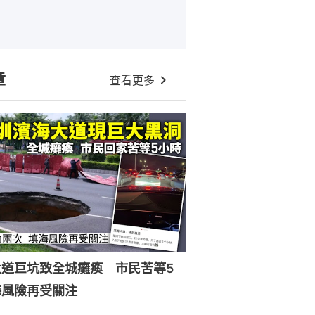
章
查看更多
大道巨坑致全城癱瘓 市民苦等5
海風險再受關注