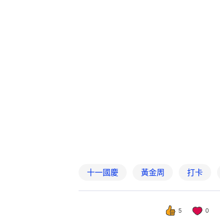
十一國慶
黃金周
打卡
5
0