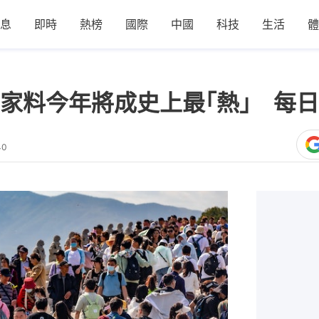
息
即時
熱榜
國際
中國
科技
生活
體
家料今年將成史上最｢熱｣ 每日
40