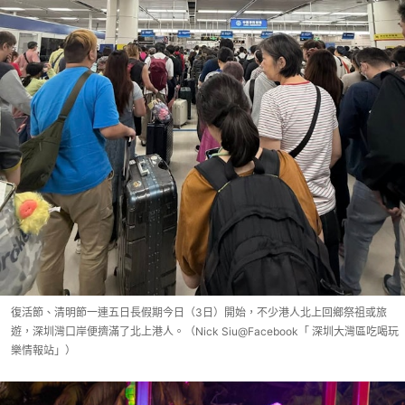
復活節、清明節一連五日長假期今日（3日）開始，不少港人北上回鄉祭祖或旅
遊，深圳灣口岸便擠滿了北上港人。（Nick Siu@Facebook「 深圳大灣區吃喝玩
樂情報站」）