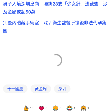
男子入境深圳皇崗 腰綁28支「少女針」遭截查 涉
及金額或超50萬
別墅內暗藏手術室 深圳衛生監督所搗毀非法代孕集
團
十一國慶
黃金周
深圳
13
0
0
4
1