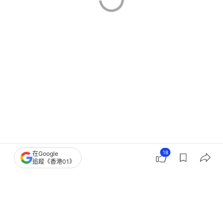
18
在Google
追蹤《香港01》
清明節
深圳
北上消費
深圳好去處