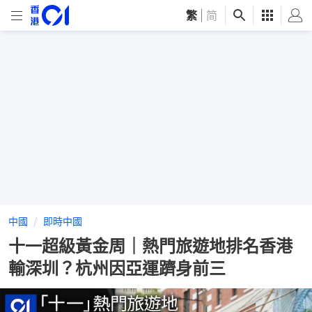
繁
|
简
中國
即時中國
十一超級黃金周｜熱門旅遊地排名香港
輸深圳？杭州因亞運躋身前三