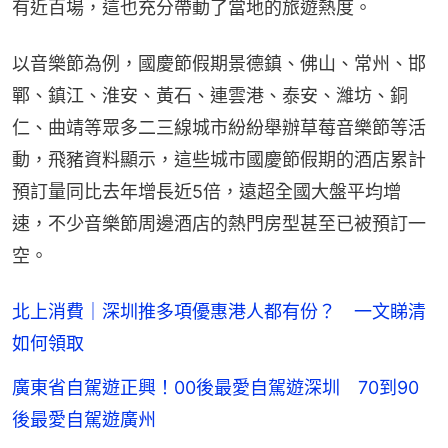
有近百場，這也充分帶動了當地的旅遊熱度。
以音樂節為例，國慶節假期景德鎮、佛山、常州、邯
鄲、鎮江、淮安、黃石、連雲港、泰安、濰坊、銅
仁、曲靖等眾多二三線城市紛紛舉辦草莓音樂節等活
動，飛豬資料顯示，這些城市國慶節假期的酒店累計
預訂量同比去年增長近5倍，遠超全國大盤平均增
速，不少音樂節周邊酒店的熱門房型甚至已被預訂一
空。
北上消費｜深圳推多項優惠港人都有份？ 一文睇清
如何領取
廣東省自駕遊正興！00後最愛自駕遊深圳 70到90
後最愛自駕遊廣州