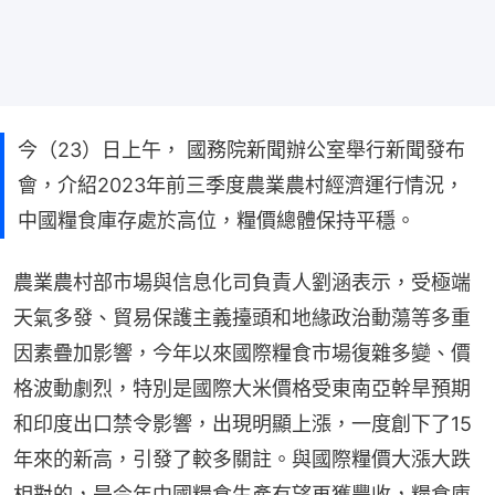
今（23）日上午， 國務院新聞辦公室舉行新聞發布
會，介紹2023年前三季度農業農村經濟運行情況，
中國糧食庫存處於高位，糧價總體保持平穩。
農業農村部市場與信息化司負責人劉涵表示，受極端
天氣多發、貿易保護主義擡頭和地緣政治動蕩等多重
因素疊加影響，今年以來國際糧食市場復雜多變、價
格波動劇烈，特別是國際大米價格受東南亞幹旱預期
和印度出口禁令影響，出現明顯上漲，一度創下了15
年來的新高，引發了較多關註。與國際糧價大漲大跌
相對的，是今年中國糧食生產有望再獲豐收，糧食庫