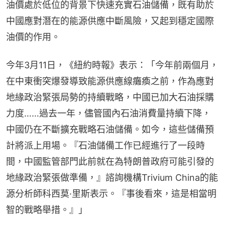
油價處於低位的背景下快速充實石油儲備，既有助於
中國應對潛在的能源供應中斷風險，又起到穩定國際
油價的作用。
今年3月11日，《紐約時報》表示：「今年前兩個月，
在中東衝突爆發導致能源供應線癱瘓之前，作為應對
地緣政治緊張局勢的持續戰略，中國已加大石油採購
力度……過去一年，儘管國內石油消費量持續下降，
中國仍在不斷擴充戰略石油儲備。如今，這些儲備預
計將派上用場。『石油儲備工作已經進行了一段時
間，中國監管部門此前就在為特朗普政府可能引發的
地緣政治緊張做準備，』諮詢機構Trivium China的能
源分析師科西莫·里斯表示。『事後看來，這是相當明
智的戰略舉措。』」