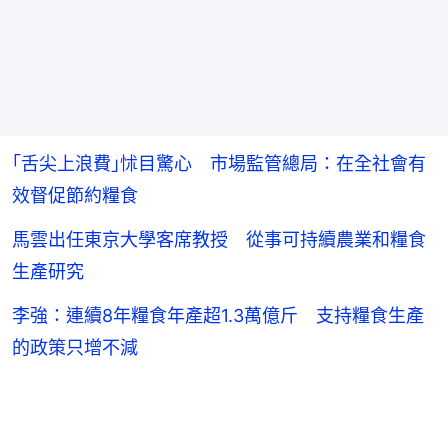
｢舌尖上浪費｣怵目驚心 市場監管總局：在全社會有
效督促節約糧食
馬雲出任東京大學客席教授 從事可持續農業和糧食
生產研究
李強：連續8年糧食年產超1.3萬億斤 支持糧食生產
的政策只增不減