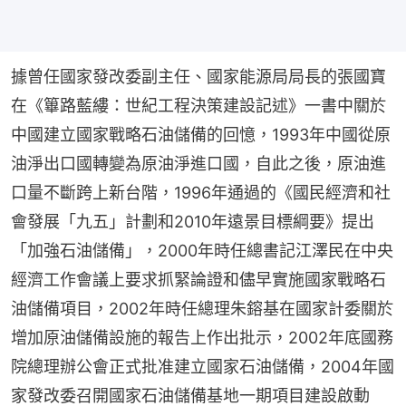
據曾任國家發改委副主任、國家能源局局長的張國寶
在《篳路藍縷：世紀工程決策建設記述》一書中關於
中國建立國家戰略石油儲備的回憶，1993年中國從原
油淨出口國轉變為原油淨進口國，自此之後，原油進
口量不斷跨上新台階，1996年通過的《國民經濟和社
會發展「九五」計劃和2010年遠景目標綱要》提出
「加強石油儲備」，2000年時任總書記江澤民在中央
經濟工作會議上要求抓緊論證和儘早實施國家戰略石
油儲備項目，2002年時任總理朱鎔基在國家計委關於
增加原油儲備設施的報告上作出批示，2002年底國務
院總理辦公會正式批准建立國家石油儲備，2004年國
家發改委召開國家石油儲備基地一期項目建設啟動