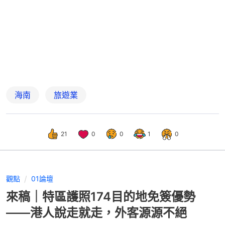
海南
旅遊業
21
0
0
1
0
觀點
01論壇
來稿｜特區護照174目的地免簽優勢
——港人說走就走，外客源源不絕