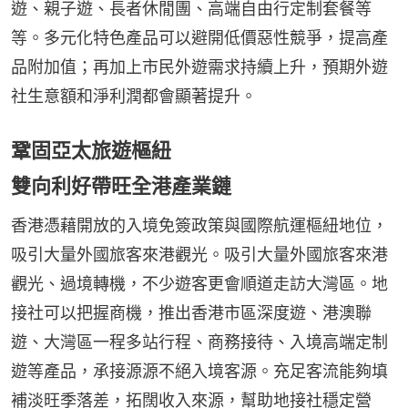
遊、親子遊、長者休閒團、高端自由行定制套餐等
等。多元化特色產品可以避開低價惡性競爭，提高產
品附加值；再加上市民外遊需求持續上升，預期外遊
社生意額和淨利潤都會顯著提升。
鞏固亞太旅遊樞紐
雙向利好帶旺全港產業鏈
香港憑藉開放的入境免簽政策與國際航運樞紐地位，
吸引大量外國旅客來港觀光。吸引大量外國旅客來港
觀光、過境轉機，不少遊客更會順道走訪大灣區。地
接社可以把握商機，推出香港市區深度遊、港澳聯
遊、大灣區一程多站行程、商務接待、入境高端定制
遊等產品，承接源源不絕入境客源。充足客流能夠填
補淡旺季落差，拓闊收入來源，幫助地接社穩定營