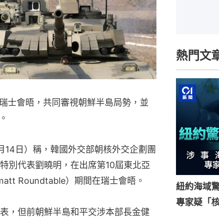
熱門文
瑞士會晤，共同審視朝鮮半島局勢，並
。
月14日）稱，韓國外交部朝核外交企劃團
特別代表劉曉明，在出席第10屆東北亞
t Roundtable）期間在瑞士會晤。
紐約海域驚
專家疑「
表，但前朝鮮半島和平交涉本部長金健