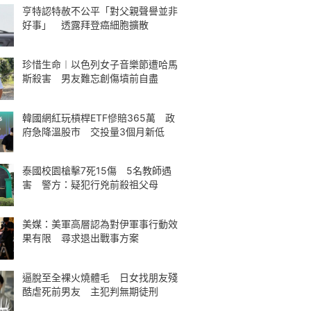
亨特認特赦不公平「對父親聲譽並非
好事」 透露拜登癌細胞擴散
珍惜生命︱以色列女子音樂節遭哈馬
斯殺害 男友難忘創傷墳前自盡
韓國網紅玩槓桿ETF慘賠365萬 政
府急降溫股市 交投量3個月新低
泰國校園槍擊7死15傷 5名教師遇
害 警方：疑犯行兇前殺祖父母
美媒：美軍高層認為對伊軍事行動效
果有限 尋求退出戰事方案
逼脫至全裸火燒體毛 日女找朋友殘
酷虐死前男友 主犯判無期徒刑