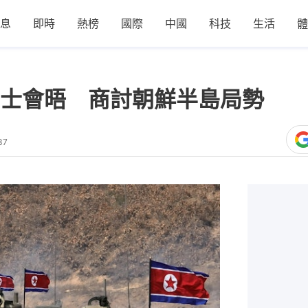
息
即時
熱榜
國際
中國
科技
生活
體
士會晤 商討朝鮮半島局勢
37