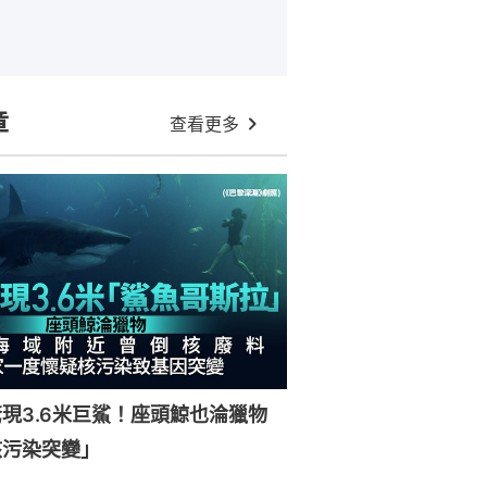
章
查看更多
現3.6米巨鯊！座頭鯨也淪獵物
核污染突變」