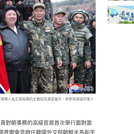
日朝鮮領導人金正恩指導的主戰坦克演習當天，與參與演習的軍人
國負責對朝事務的高級官員首次舉行面對面
韓國首爾會見時任韓國外交部朝鮮半島和平