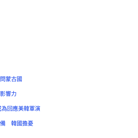
問蒙古國
影響力
或為回應美韓軍演
備 韓國擔憂