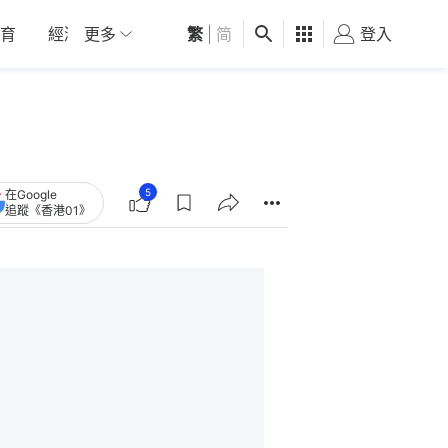
育
經濟
更多
01深圳
繁
觀點
|
简
健康
好食玩飛
登入
女
5
在Google
追蹤《香港01》